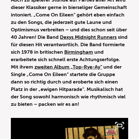
Auch zu späterer Stunde auf Parties aller Art wird
dieser Klassiker gerne in bierseliger Gemeinschaft
intoniert. „Come On Eileen“ gehört eben einfach
zu den Songs, die jederzeit gute Laune und
Optimismus verbreiten – und dies schon seit über
40 Jahren! Die Band
Dexys Midnight Runners
sind
für diesen Hit verantwortlich. Die Band formierte
sich 1978 in britischen
Birmingham
und
erarbeitete sich schnell erste Achtungserfolge.
Mit ihrem
zweiten Album „Top-Rye-Ay“
und der
Single „Come On Eileen“ startete die Gruppe
dann so richtig durch und eroberte sich einen
Platz in der „ewigen Hitparade“. Musikalisch hat
der Song sowohl harmonisch wie rhythmisch viel
zu bieten – packen wir es an!