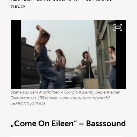
zurück.
Szene aus dem Musikvideo – Giorgio Kilkenny bedient einen
Teekistenbass. (Bildquelle: www.youtube.com/watch?
v=6BODDyZRF6A)
„Come On Eileen“ – Basssound