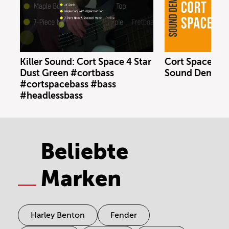
Killer Sound: Cort Space 4 Star
Cort Space 4 S
Dust Green #cortbass
Sound Demo (n
#cortspacebass #bass
#headlessbass
Beliebte
Marken
Harley Benton
Fender