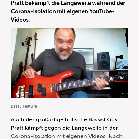
Pratt bekämpft die Langeweile während der
Sound, den er mithilfe eines bundlosen
Corona-Isolation mit eigenen YouTube-
Music Man Stingrays
erzeugte, wurde zu
Videos.
einem festen Bestandteil der Charts der
1980er-Jahre. Auf „The Secret Of
Association“ befindet sich unter anderem
„I’m Gonna Tear Your Playhouse Down“,
welches sich aufgrund seiner prominenten
mit
Octaver
gespielten Bassline zu einem
echten Bassklassiker entwickelt hat.
Bass / Feature
Auch der großartige britische Bassist Guy
Pratt kämpft gegen die Langeweile in der
Corona-Isolation mit eigenen Videos. Nach