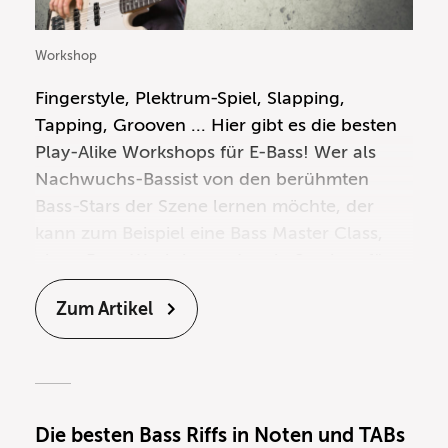
Workshop
Fingerstyle
,
Plektrum-Spiel
,
Slapping
,
Tapping
,
Grooven
... Hier gibt es die besten
Play-Alike Workshops für E-Bass! Wer als
Nachwuchs-Bassist
von den berühmten
Bass-Stars der Szene lernen möchte, der
kann zum Beispiel eine Bass Master Class,
einen Bass-Workshop oder ein Seminar für
Bassisten in einem Musikgeschäft besuchen.
Zum Artikel
Doch nicht immer sind die angesagten
Basser auch gerade auf Clinic-Tour in
hiesigen Breitengraden unterwegs, um ihre
besten
Patterns und Grooves, Licks und
Tricks
unter das tieftönende Volk zu bringen.
Die besten Bass Riffs in Noten und TABs