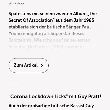
Workshop
Spätestens mit seinem zweiten Album „The
Secret Of Association“ aus dem Jahr 1985
etablierte sich der britische Sänger Paul
Young endgültig als Superstar dieses
Jahrzehnts. Wie schon auf seiner ersten
Scheibe „No Parlez“ (1983) veredelte
abermals
Basslegende Pino Palladino
Paul
Youngs Songs mit seinen geschmackvollen
Zum Artikel
Basslines. Pino war zu dieser Zeit noch
relativ neu in der Szene und sein
musikalischer Fingerabdruck auf diesen
Platten und Songs wie „Come Back And
Stay“, „Wherever I Lay My Hat“ etc. trug
"Corona Lockdown Licks" mit Guy Pratt!
erheblich zu seiner erfolgreichen
Sideman-
Auch der großartige britische Bassist Guy
Karriere
bei. Sein damaliger Signature-