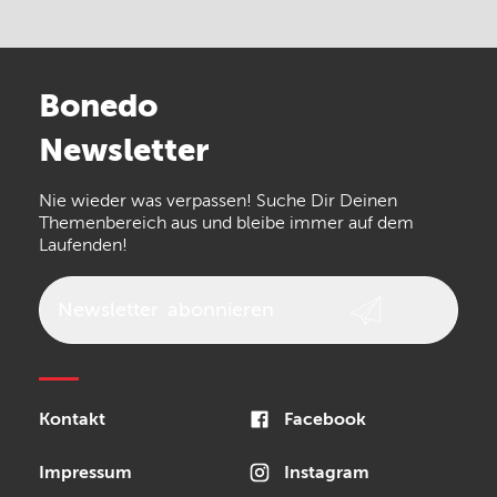
Electro Harmonix
Universal Audio
Stairville
Sennheiser
Millenium
Bonedo
Arturia
IK Multimedia
Newsletter
the t.bone
Thomann
Numark
Nie wieder was verpassen! Suche Dir Deinen
Walrus Audio
Epiphone
Themenbereich aus und bleibe immer auf dem
Laufenden!
beyerdynamic
AKG
DW
Vox
AKAI Professional
PRS
Newsletter
abonnieren
Audio-Technica
Presonus
Reloop
Rode
MXR
Kontakt
Facebook
Steinberg
Sonor
Blackstar
Impressum
Instagram