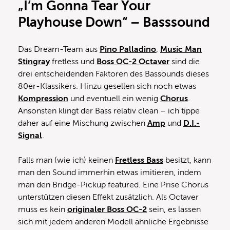
„I’m Gonna Tear Your
Playhouse Down“ – Basssound
Das Dream-Team aus
Pino Palladino
,
Music Man
Stingray
fretless und
Boss OC-2 Octaver
sind die
drei entscheidenden Faktoren des Bassounds dieses
80er-Klassikers. Hinzu gesellen sich noch etwas
Kompression
und eventuell ein wenig
Chorus
.
Ansonsten klingt der Bass relativ clean – ich tippe
daher auf eine Mischung zwischen
Amp
und
D.I.-
Signal
.
Falls man (wie ich) keinen
Fretless Bass
besitzt, kann
man den Sound immerhin etwas imitieren, indem
man den Bridge-Pickup featured. Eine Prise Chorus
unterstützen diesen Effekt zusätzlich. Als Octaver
muss es kein
originaler Boss OC-2
sein, es lassen
sich mit jedem anderen Modell ähnliche Ergebnisse