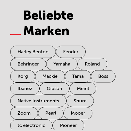
Beliebte
Marken
Harley Benton
Fender
Behringer
Yamaha
Roland
Korg
Mackie
Tama
Boss
Ibanez
Gibson
Meinl
Native Instruments
Shure
Zoom
Pearl
Mooer
tc electronic
Pioneer