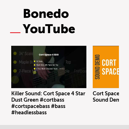
Bonedo
YouTube
Killer Sound: Cort Space 4 Star
Cort Space 4 S
Dust Green #cortbass
Sound Demo (n
#cortspacebass #bass
#headlessbass