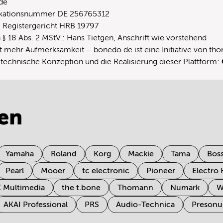
de
fikationsnummer DE 256765312
 Registergericht HRB 19797
 § 18 Abs. 2 MStV.: Hans Tietgen, Anschrift wie vorstehend
 mehr Aufmerksamkeit – bonedo.de ist eine Initiative von
tho
e technische Konzeption und die Realisierung dieser Plattform:
en
Yamaha
Roland
Korg
Mackie
Tama
Bos
Pearl
Mooer
tc electronic
Pioneer
Electro
K Multimedia
the t.bone
Thomann
Numark
W
AKAI Professional
PRS
Audio-Technica
Presonu