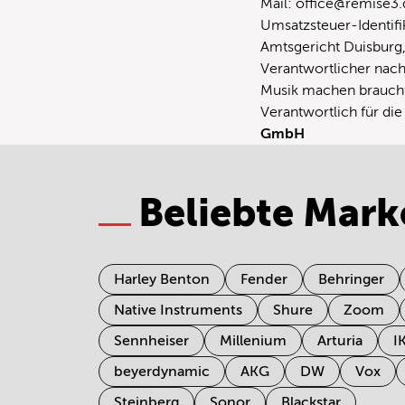
Mail:
office@remise3.
Umsatzsteuer-Identi
Amtsgericht Duisburg,
Verantwortlicher nach
Musik machen braucht
Verantwortlich für di
GmbH
Beliebte Mark
Harley Benton
Fender
Behringer
Native Instruments
Shure
Zoom
Sennheiser
Millenium
Arturia
I
beyerdynamic
AKG
DW
Vox
Steinberg
Sonor
Blackstar