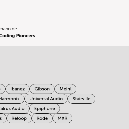
mann.de
.
Coding Pioneers
s
Ibanez
Gibson
Meinl
 Harmonix
Universal Audio
Stairville
alrus Audio
Epiphone
s
Reloop
Rode
MXR