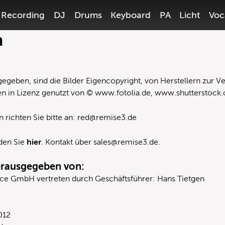
Recording
DJ
Drums
Keyboard
PA
Licht
Voc
m
egeben, sind die Bilder Eigencopyright, von Herstellern zur Ve
en in Lizenz genutzt von ©
www.fotolia.de
,
www.shutterstock
 richten Sie bitte an:
red@remise3.de
nden Sie
hier
. Kontakt über
sales@remise3.de
.
rausgegeben von:
ce GmbH vertreten durch Geschäftsführer: Hans Tietgen
012