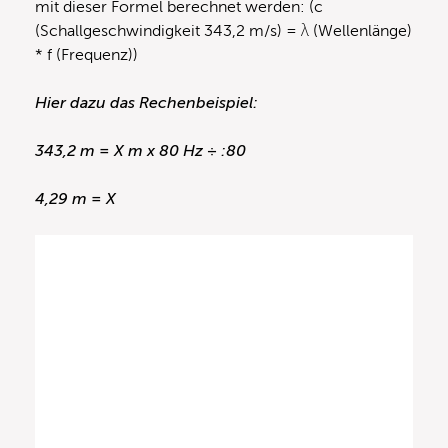
mit dieser Formel berechnet werden: (c
(Schallgeschwindigkeit 343,2 m/s) = λ (Wellenlänge)
* f (Frequenz))
Hier dazu das Rechenbeispiel:
343,2 m = X m x 80 Hz
÷ :80
4,29 m = X