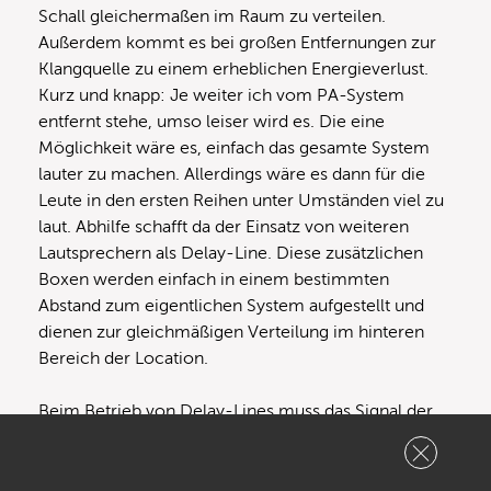
Schall gleichermaßen im Raum zu verteilen.
Außerdem kommt es bei großen Entfernungen zur
Klangquelle zu einem erheblichen Energieverlust.
Kurz und knapp: Je weiter ich vom PA-System
entfernt stehe, umso leiser wird es. Die eine
Möglichkeit wäre es, einfach das gesamte System
lauter zu machen. Allerdings wäre es dann für die
Leute in den ersten Reihen unter Umständen viel zu
laut. Abhilfe schafft da der Einsatz von weiteren
Lautsprechern als Delay-Line. Diese zusätzlichen
Boxen werden einfach in einem bestimmten
Abstand zum eigentlichen System aufgestellt und
dienen zur gleichmäßigen Verteilung im hinteren
Bereich der Location.
Beim Betrieb von Delay-Lines muss das Signal der
Delay-Lautsprecher zum Signal der Main-PA so
verzögert werden, dass beide Signale auch
gleichzeitig beim Publikum ankommen. Um die