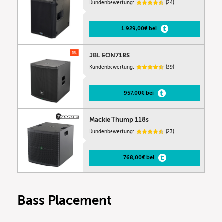
Kundenbewertung:
(24)
1.929,00€ bei
JBL EON718S
Kundenbewertung:
(39)
957,00€ bei
Mackie Thump 118s
Kundenbewertung:
(23)
768,00€ bei
Bass Placement