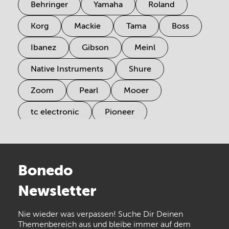
Behringer
Yamaha
Roland
Korg
Mackie
Tama
Boss
Ibanez
Gibson
Meinl
Native Instruments
Shure
Zoom
Pearl
Mooer
tc electronic
Pioneer
Electro Harmonix
Universal Audio
Stairville
Sennheiser
Millenium
Bonedo
Arturia
IK Multimedia
Newsletter
the t.bone
Thomann
Numark
Nie wieder was verpassen! Suche Dir Deinen
Walrus Audio
Epiphone
Themenbereich aus und bleibe immer auf dem