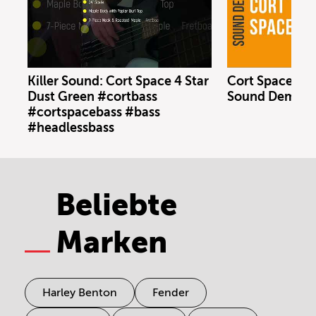
Killer Sound: Cort Space 4 Star
Cort Space 4 S
Dust Green #cortbass
Sound Demo (n
#cortspacebass #bass
#headlessbass
Beliebte
Marken
Harley Benton
Fender