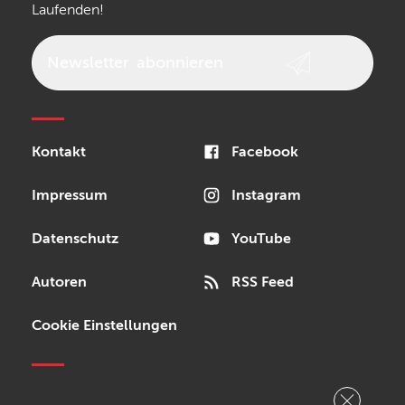
Laufenden!
beyerdynamic
AKG
DW
Vox
AKAI Professional
PRS
Newsletter
abonnieren
Audio-Technica
Presonus
Reloop
Rode
MXR
Kontakt
Facebook
Steinberg
Sonor
Blackstar
Impressum
Instagram
Datenschutz
YouTube
Autoren
RSS Feed
Cookie Einstellungen
Copyright © 2026 Bonedo