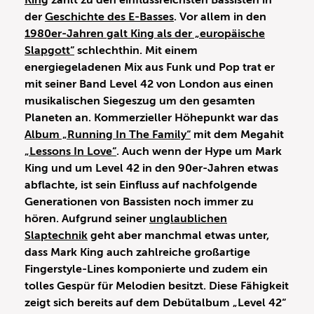
King
zählt zu den einflussreichsten Bassisten in
der
Geschichte des E-Basses
. Vor allem in den
1980er-Jahren galt King als der „europäische
Slapgott“
schlechthin. Mit einem
energiegeladenen Mix aus Funk und Pop trat er
mit seiner Band Level 42 von London aus einen
musikalischen Siegeszug um den gesamten
Planeten an. Kommerzieller Höhepunkt war das
Album „Running In The Family“
mit dem Megahit
„Lessons In Love“
. Auch wenn der Hype um Mark
King und um Level 42 in den 90er-Jahren etwas
abflachte, ist sein Einfluss auf nachfolgende
Generationen von Bassisten noch immer zu
hören. Aufgrund seiner
unglaublichen
Slaptechnik
geht aber manchmal etwas unter,
dass Mark King auch zahlreiche großartige
Fingerstyle-Lines komponierte und zudem ein
tolles Gespür für Melodien besitzt. Diese Fähigkeit
zeigt sich bereits auf dem Debütalbum „Level 42“