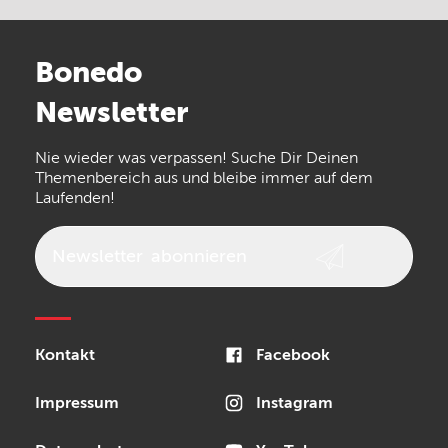
Electro Harmonix
Universal Audio
Stairville
Sennheiser
Millenium
Bonedo
Arturia
IK Multimedia
Newsletter
the t.bone
Thomann
Numark
Nie wieder was verpassen! Suche Dir Deinen
Walrus Audio
Epiphone
Themenbereich aus und bleibe immer auf dem
Laufenden!
beyerdynamic
AKG
DW
Vox
AKAI Professional
PRS
Newsletter
abonnieren
Audio-Technica
Presonus
Reloop
Rode
MXR
Kontakt
Facebook
Steinberg
Sonor
Blackstar
Impressum
Instagram