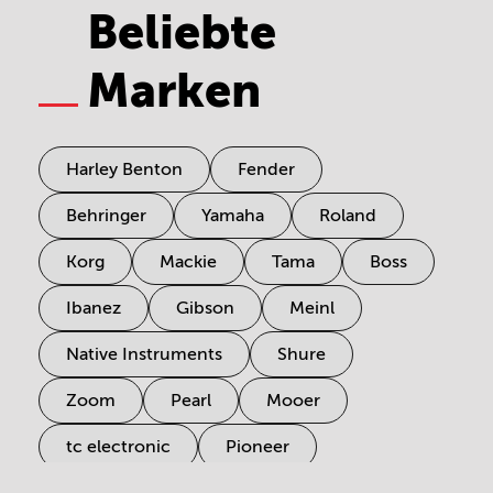
Beliebte
Marken
Harley Benton
Fender
Behringer
Yamaha
Roland
Korg
Mackie
Tama
Boss
Ibanez
Gibson
Meinl
Native Instruments
Shure
Zoom
Pearl
Mooer
tc electronic
Pioneer