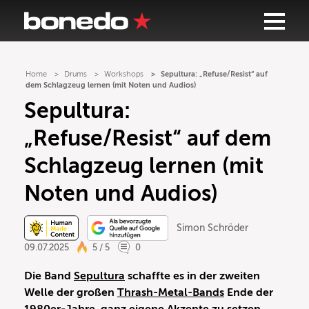
Home
Drums
Workshops
Sepultura: „Refuse/Resist“ auf
dem Schlagzeug lernen (mit Noten und Audios)
Sepultura:
„Refuse/Resist“ auf dem
Schlagzeug lernen (mit
Noten und Audios)
Simon Schröder
09.07.2025
5 / 5
0
Die Band
Sepultura
schaffte es in der zweiten
Welle der großen
Thrash-Metal-Bands
Ende der