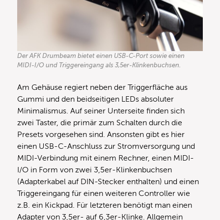
Der AFK Drumbeam bietet einen USB-C-Port sowie einen
MIDI-I/O und Triggereingang als 3,5er-Klinkenbuchsen.
Am Gehäuse regiert neben der Triggerfläche aus
Gummi und den beidseitigen LEDs absoluter
Minimalismus. Auf seiner Unterseite finden sich
zwei Taster, die primär zum Schalten durch die
Presets vorgesehen sind. Ansonsten gibt es hier
einen USB-C-Anschluss zur Stromversorgung und
MIDI-Verbindung mit einem Rechner, einen MIDI-
I/O in Form von zwei 3,5er-Klinkenbuchsen
(Adapterkabel auf DIN-Stecker enthalten) und einen
Triggereingang für einen weiteren Controller wie
z.B. ein Kickpad. Für letzteren benötigt man einen
Adapter von 3,5er- auf 6,3er-Klinke. Allgemein