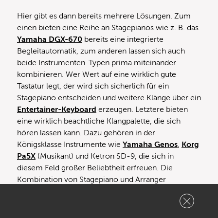
Hier gibt es dann bereits mehrere Lösungen. Zum
einen bieten eine Reihe an Stagepianos wie z. B. das
Yamaha DGX-670
bereits eine integrierte
Begleitautomatik, zum anderen lassen sich auch
beide Instrumenten-Typen prima miteinander
kombinieren. Wer Wert auf eine wirklich gute
Tastatur legt, der wird sich sicherlich für ein
Stagepiano entscheiden und weitere Klänge über ein
Entertainer-Keyboard
erzeugen. Letztere bieten
eine wirklich beachtliche Klangpalette, die sich
hören lassen kann. Dazu gehören in der
Königsklasse Instrumente wie
Yamaha Genos
,
Korg
Pa5X
(Musikant) und Ketron SD-9, die sich in
diesem Feld großer Beliebtheit erfreuen. Die
Kombination von Stagepiano und Arranger
Keyboard ist sehr vielseitig, aber man benötigt nicht
für jeden Einsatzzweck beide Instrumente, was den
logistischen Aufwand reduziert.