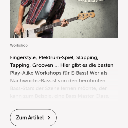
Workshop
Fingerstyle
,
Plektrum-Spiel
,
Slapping
,
Tapping
,
Grooven
... Hier gibt es die besten
Play-Alike Workshops für E-Bass! Wer als
Nachwuchs-Bassist
von den berühmten
Bass-Stars der Szene lernen möchte, der
kann zum Beispiel eine Bass Master Class,
einen Bass-Workshop oder ein Seminar für
Bassisten in einem Musikgeschäft besuchen.
Zum Artikel
Doch nicht immer sind die angesagten
Basser auch gerade auf Clinic-Tour in