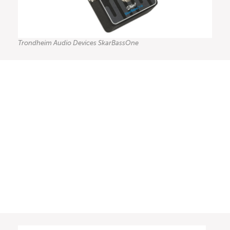
Trondheim Audio Devices SkarBassOne