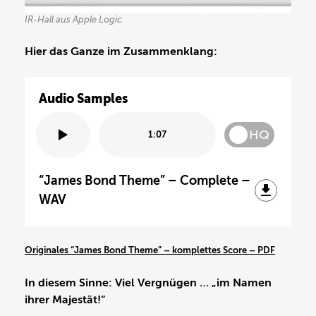
IR-Hall aus Apple Logic
Hier das Ganze im Zusammenklang:
Audio Samples
HQ
1:07
“James Bond Theme” – Complete –
WAV
Originales “James Bond Theme” – komplettes Score – PDF
In diesem Sinne: Viel Vergnügen … „im Namen
ihrer Majestät!“