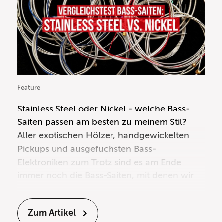
Feature
Stainless Steel oder Nickel - welche Bass-
Saiten passen am besten zu meinem Stil?
Aller exotischen Hölzer, handgewickelten
Pickups und ausgefuchsten
Bass-
Elektroniken
zum Trotz sind es am Ende
immer noch die Bass-Saiten, mit denen wir
als Spieler in Kontakt und in Interaktion mit
unserem Instrument treten. Auch die zum
Zum Artikel
Einsatz kommenden
Effektgeräte
,