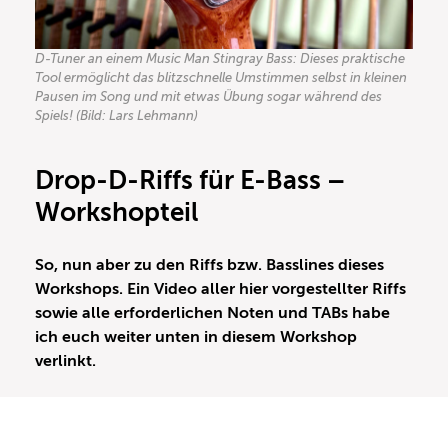
D-Tuner an einem Music Man Stingray Bass: Dieses praktische
Tool ermöglicht das blitzschnelle Umstimmen selbst in kleinen
Pausen im Song und mit etwas Übung sogar während des
Spiels! (Bild: Lars Lehmann)
Drop-D-Riffs für E-Bass –
Workshopteil
So, nun aber zu den Riffs bzw. Basslines dieses
Workshops. Ein Video aller hier vorgestellter Riffs
sowie alle erforderlichen Noten und TABs habe
ich euch weiter unten in diesem Workshop
verlinkt.