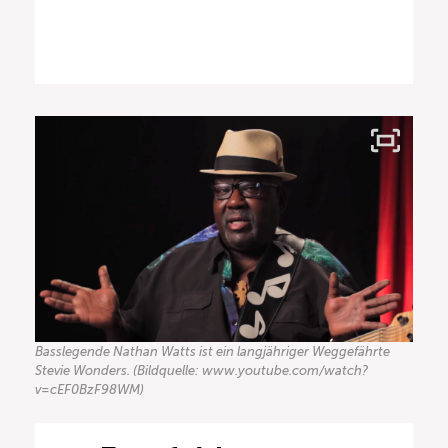
Basslegende Nathan Watts ist ein langjähriger Weggefährte
Stevie Wonders. (Bildquelle: www.youtube.com/watch?
v=cEF0BzF98WM)