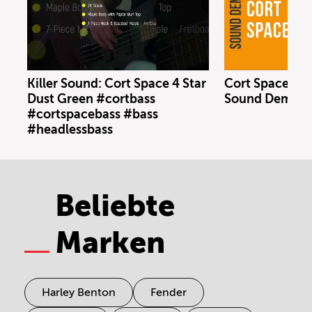
Killer Sound: Cort Space 4 Star
Cort Space 4 S
Dust Green #cortbass
Sound Demo (n
#cortspacebass #bass
#headlessbass
Beliebte
Marken
Harley Benton
Fender