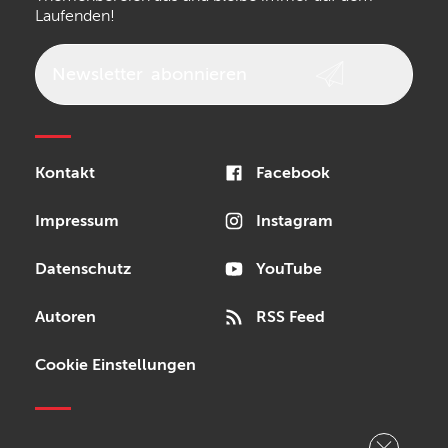
Laufenden!
beyerdynamic
AKG
DW
Vox
AKAI Professional
PRS
Newsletter
abonnieren
Audio-Technica
Presonus
Reloop
Rode
MXR
Kontakt
Facebook
Steinberg
Sonor
Blackstar
Impressum
Instagram
Datenschutz
YouTube
Autoren
RSS Feed
Cookie Einstellungen
Copyright © 2026 Bonedo