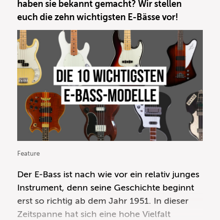
haben sie bekannt gemacht? Wir stellen
und sein untrügerisches Gespür für
euch die zehn wichtigsten E-Bässe vor!
Rhythmik gehen -
dafür haben wir für euch
diesen Workshop im Repertoire
- sondern
um Tricks, wie man sich dem typischen
Basssound dieses stilprägenden Bassisten
nähern kann. Auf geht's!
Feature
Der
E-Bass
ist nach wie vor ein relativ junges
Instrument, denn seine Geschichte beginnt
erst so richtig ab dem Jahr 1951. In dieser
Zeitspanne hat sich eine hohe Vielfalt