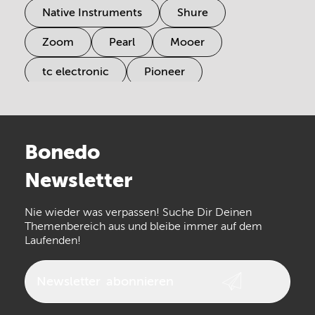
Native Instruments
Shure
Zoom
Pearl
Mooer
tc electronic
Pioneer
Electro Harmonix
Universal Audio
Stairville
Sennheiser
Millenium
Bonedo
Arturia
IK Multimedia
Newsletter
the t.bone
Thomann
Numark
Nie wieder was verpassen! Suche Dir Deinen
Walrus Audio
Epiphone
Themenbereich aus und bleibe immer auf dem
Laufenden!
beyerdynamic
AKG
DW
Vox
AKAI Professional
PRS
Newsletter
abonnieren
Audio-Technica
Presonus