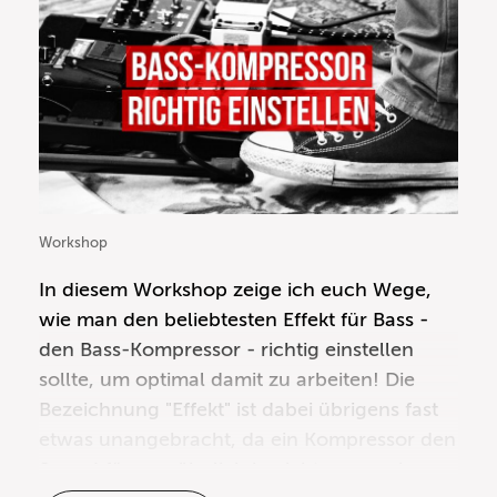
Workshop
In diesem Workshop zeige ich euch Wege,
wie man den beliebtesten
Effekt für Bass
-
den
Bass-Kompressor
- richtig einstellen
sollte, um optimal damit zu arbeiten! Die
Bezeichnung "Effekt" ist dabei übrigens fast
etwas unangebracht, da ein Kompressor den
Sound für gewöhnlich ja nicht so massiv