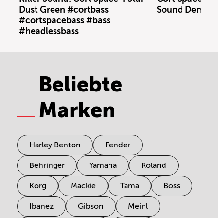
Dust Green #cortbass
Sound Demo (n
#cortspacebass #bass
#headlessbass
Beliebte
Marken
Harley Benton
Fender
Behringer
Yamaha
Roland
Korg
Mackie
Tama
Boss
Ibanez
Gibson
Meinl