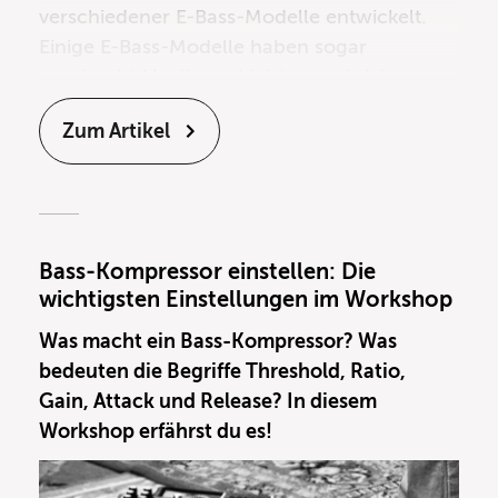
verschiedener E-Bass-Modelle entwickelt.
Einige E-Bass-Modelle haben sogar
regelrecht Musikgeschichte geschrieben.
Zehn dieser Klassiker wollen wir euch in
Zum Artikel
diesem Artikel vorstellen!
Bass-Kompressor einstellen: Die
wichtigsten Einstellungen im Workshop
Was macht ein Bass-Kompressor? Was
bedeuten die Begriffe Threshold, Ratio,
Gain, Attack und Release? In diesem
Workshop erfährst du es!