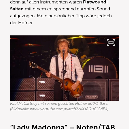
denn auf allen Instrumenten waren
Flatwound-
Saiten
mit einem entsprechend dumpfen Sound
aufgezogen. Mein persönlicher Tipp wäre jedoch
der Höfner.
Paul McCartney mit seinem geliebten Höfner 500/1-Bass.
(Bildquelle: www.youtube.com/watch?v=Xs8QuCIGdP4)
“Lady Madonna” – Noten/TAB