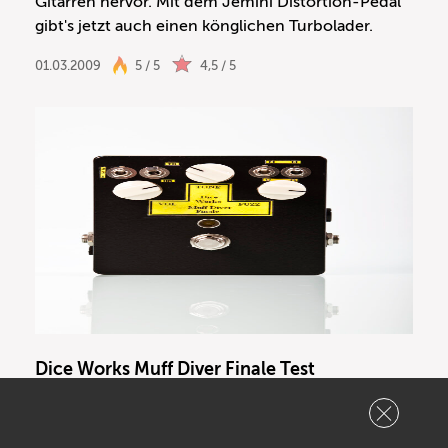
Gitarren hervor. Mit dem Jemini Distortion-Pedal
gibt's jetzt auch einen könglichen Turbolader.
01.03.2009
5 / 5
4,5 / 5
Dice Works Muff Diver Finale Test
24 in one. Echte Soundfreaks drehen auf der
Suche nach „ihrem“ Pedal auch schon mal das