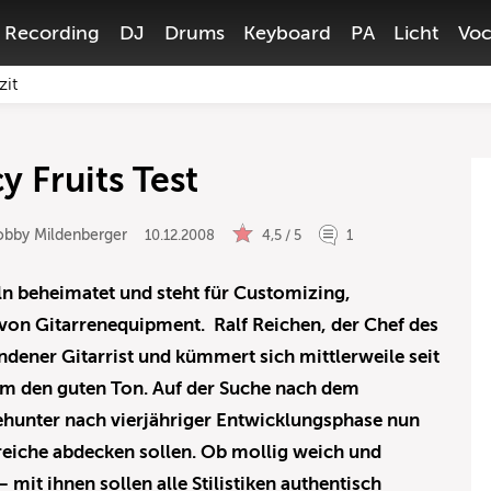
Recording
DJ
Drums
Keyboard
PA
Licht
Voc
zit
 Fruits Test
obby Mildenberger
10.12.2008
4,5 / 5
1
ln beheimatet und steht für Customizing,
von Gitarrenequipment. Ralf Reichen, der Chef des
ndener Gitarrist und kümmert sich mittlerweile seit
um den guten Ton. Auf der Suche nach dem
nehunter nach vierjähriger Entwicklungsphase nun
bereiche abdecken sollen. Ob mollig weich und
 mit ihnen sollen alle Stilistiken authentisch