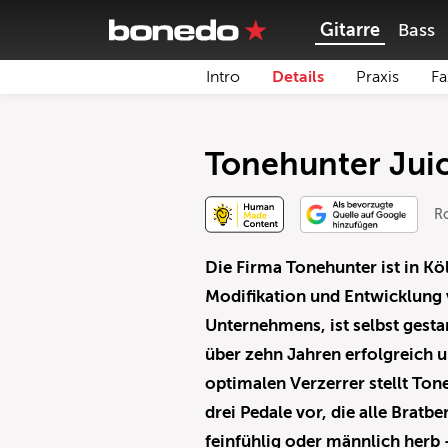
Gitarre
Bass
Intro
Details
Praxis
Fa
Tonehunter Juicy
R
Die Firma Tonehunter ist in Kö
Modifikation und Entwicklung 
Unternehmens, ist selbst gesta
über zehn Jahren erfolgreich 
optimalen Verzerrer stellt To
drei Pedale vor, die alle Brat
feinfühlig oder männlich herb –