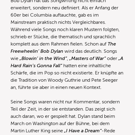
Bob Dylan hat das Songwriting nicht einfach
erweitert, sondern neu definiert. Als er Anfang der
60er bei Columbia auftauchte, gab es im
Mainstream praktisch nichts Vergleichbares.
Während viele Songs noch klaren Mustern folgten,
schrieb er Stücke, die thematisch und sprachlich
komplett aus dem Rahmen fielen. Schon auf
The
Freewheelin’ Bob Dylan
wird das deutlich. Songs
wie
„Blowin’ in the Wind“
,
„Masters of War“
oder
„A
Hard Rain’s Gonna Fall“
hatten eine inhaltliche
Schärfe, die im Pop so nicht existierte. Er knüpfte an
die Tradition von Woody Guthrie und Pete Seeger
an, führte sie aber in einen neuen Kontext.
Seine Songs waren nicht nur Kommentar, sondern
Teil der Zeit, in der sie entstanden. Das zeigt sich
auch daran, wo er gespielt hat. Dylan stand beim
March on Washington auf der Bühne, bei dem
Martin Luther King seine
„I Have a Dream“
-Rede