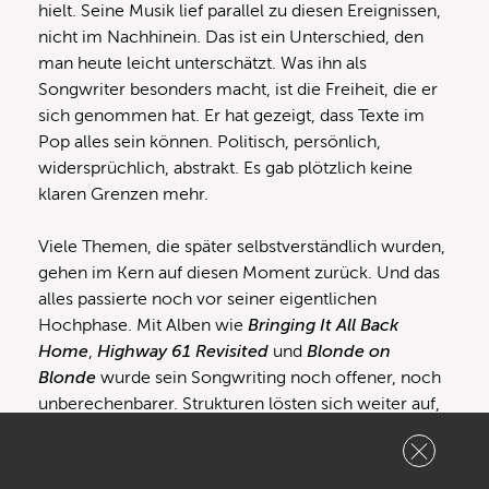
hielt. Seine Musik lief parallel zu diesen Ereignissen,
nicht im Nachhinein. Das ist ein Unterschied, den
man heute leicht unterschätzt. Was ihn als
Songwriter besonders macht, ist die Freiheit, die er
sich genommen hat. Er hat gezeigt, dass Texte im
Pop alles sein können. Politisch, persönlich,
widersprüchlich, abstrakt. Es gab plötzlich keine
klaren Grenzen mehr.
Viele Themen, die später selbstverständlich wurden,
gehen im Kern auf diesen Moment zurück. Und das
alles passierte noch vor seiner eigentlichen
Hochphase. Mit Alben wie
Bringing It All Back
Home
,
Highway 61 Revisited
und
Blonde on
Blonde
wurde sein Songwriting noch offener, noch
unberechenbarer. Strukturen lösten sich weiter auf,
Texte wurden dichter, oft auch fragmentarischer.
Sein Einfluss ging weit über Folk hinaus. Selbst
Künstler wie Sam Cooke haben auf Dylan reagiert.