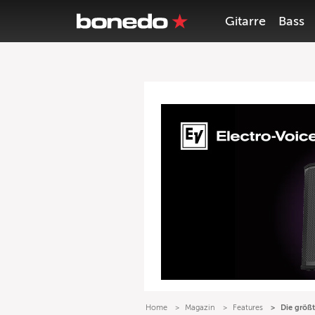
Gitarre
Bass
Home
Magazin
Features
Die größ