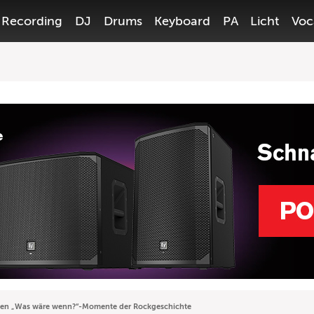
Recording
DJ
Drums
Keyboard
PA
Licht
Voc
ten „Was wäre wenn?“-Momente der Rockgeschichte