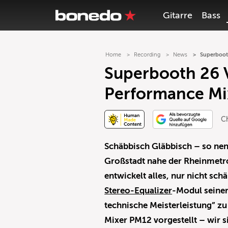
Gitarre
Bass
Home
Recording
News
Superboot
Superbooth 26 
Performance Mi
C
Schäbbisch Gläbbisch – so nenn
Großstadt nahe der Rheinmetrop
entwickelt alles, nur nicht sc
Stereo-Equalizer
-Modul seiner
technische Meisterleistung” zu
Mixer PM12 vorgestellt – wir s