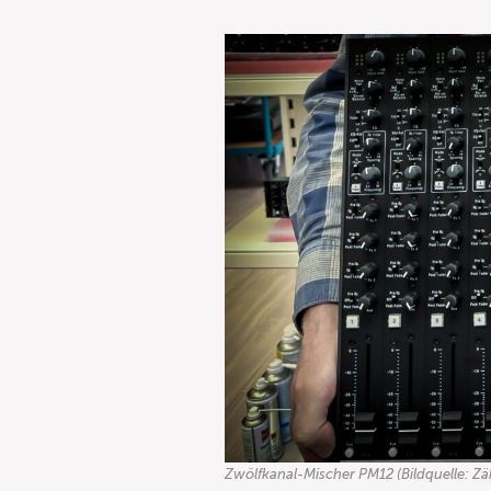
Zwölfkanal-Mischer PM12 (Bildquelle: Zä