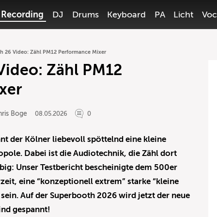
Recording
DJ
Drums
Keyboard
PA
Licht
Voc
h 26 Video: Zähl PM12 Performance Mixer
Video: Zähl PM12
xer
hris Boge
08.05.2026
0
t der Kölner liebevoll spöttelnd eine kleine
ole. Dabei ist die Audiotechnik, die Zähl dort
häbig: Unser Testbericht bescheinigte dem 500er
zeit, eine “konzeptionell extrem” starke “kleine
 sein. Auf der Superbooth 2026 wird jetzt der neue
ind gespannt!