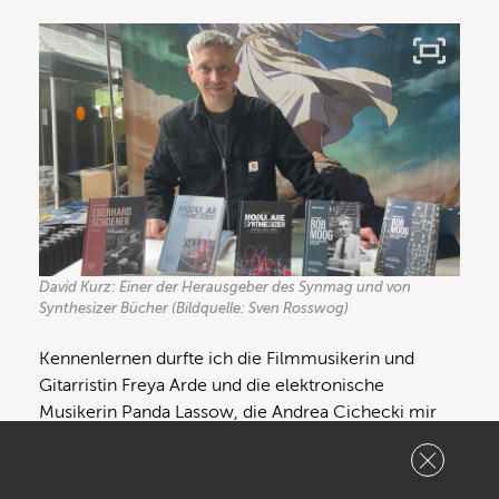
David Kurz: Einer der Herausgeber des Synmag und von
Synthesizer Bücher (Bildquelle: Sven Rosswog)
Kennenlernen durfte ich die Filmmusikerin und
Gitarristin Freya Arde und die elektronische
Musikerin Panda Lassow, die Andrea Cichecki mir
vorstellte. Mit DJ und Music Coach Julie Marghilano
war ich schon auf Instagram bekannt. Das ist eben
auch Superbooth: Virtuelle Social-Media