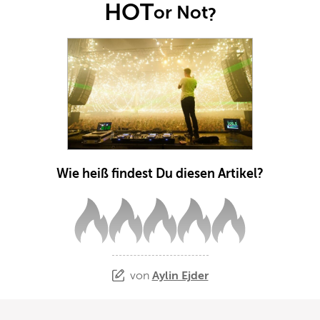
HOT
or Not
?
Wie heiß findest Du diesen Artikel?
von
Aylin Ejder