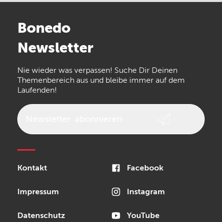
Stairville
Sennheiser
Millenium
Bonedo
Arturia
IK Multimedia
Newsletter
the t.bone
Thomann
Numark
Nie wieder was verpassen! Suche Dir Deinen
Walrus Audio
Epiphone
Themenbereich aus und bleibe immer auf dem
Laufenden!
beyerdynamic
AKG
DW
Vox
AKAI Professional
PRS
Newsletter
abonnieren
Audio-Technica
Presonus
Reloop
Rode
MXR
Kontakt
Facebook
Steinberg
Sonor
Blackstar
Impressum
Instagram
Datenschutz
YouTube