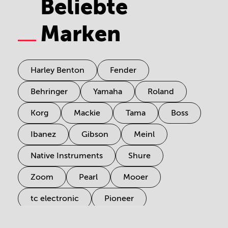
Beliebte
Marken
Harley Benton
Fender
Behringer
Yamaha
Roland
Korg
Mackie
Tama
Boss
Ibanez
Gibson
Meinl
Native Instruments
Shure
Zoom
Pearl
Mooer
tc electronic
Pioneer
Electro Harmonix
Universal Audio