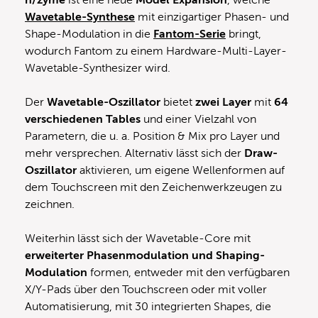
n/zyme
ist eine neue
Model Expansion
, welche
Wavetable-Synthese
mit einzigartiger Phasen- und
Shape-Modulation in die
Fantom-Serie
bringt,
wodurch Fantom zu einem Hardware-Multi-Layer-
Wavetable-Synthesizer wird.
Der
Wavetable-Oszillator
bietet
zwei Layer
mit
64
verschiedenen Tables
und einer Vielzahl von
Parametern, die u. a. Position & Mix pro Layer und
mehr versprechen. Alternativ lässt sich der
Draw-
Oszillator
aktivieren, um eigene Wellenformen auf
dem Touchscreen mit den Zeichenwerkzeugen zu
zeichnen.
Weiterhin lässt sich der Wavetable-Core mit
erweiterter Phasenmodulation und Shaping-
Modulation
formen, entweder mit den verfügbaren
X/Y-Pads über den Touchscreen oder mit voller
Automatisierung, mit 30 integrierten Shapes, die