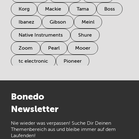
Korg
Mackie
Tama
Boss
Ibanez
Gibson
Meinl
Native Instruments
Shure
Zoom
Pearl
Mooer
tc electronic
Pioneer
Electro Harmonix
Universal Audio
Stairville
Sennheiser
Millenium
Bonedo
Arturia
IK Multimedia
Newsletter
the t.bone
Thomann
Numark
Nie wieder was verpassen! Suche Dir Deinen
Walrus Audio
Epiphone
Themenbereich aus und bleibe immer auf dem
Laufenden!