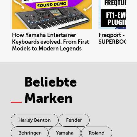
How Yamaha Entertainer
Freqport - FT1
Keyboards evolved: From First
SUPERBOOTH 
Models to Modern Legends
Beliebte
Marken
Harley Benton
Fender
Behringer
Yamaha
Roland