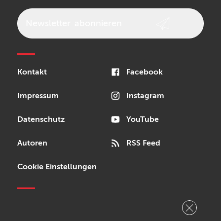
beyerdynamic
AKG
DW
Vox
AKAI Professional
PRS
Newsletter
abonnieren
Audio-Technica
Presonus
Reloop
Rode
MXR
Kontakt
Facebook
Steinberg
Sonor
Blackstar
Impressum
Instagram
Datenschutz
YouTube
Autoren
RSS Feed
Cookie Einstellungen
Copyright © 2026 Bonedo