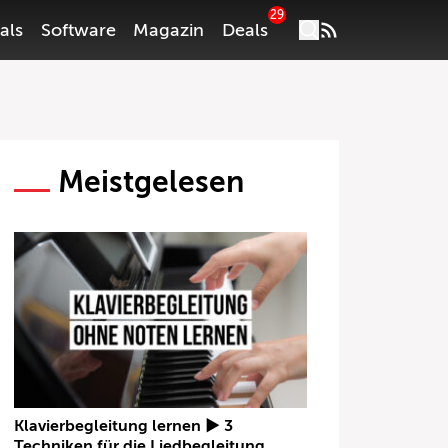
29
als
Software
Magazin
Deals
Meistgelesen
Klavierbegleitung lernen ► 3
Techniken für die Liedbegleitung