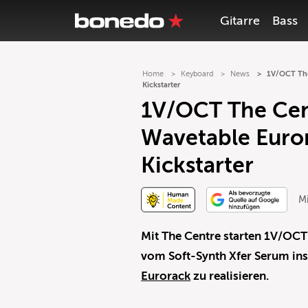
Gitarre
Bass
Home
Keyboard
News
1V/OCT The 
Kickstarter
1V/OCT The Cent
Wavetable Euror
Kickstarter
Mi
Mit The Centre starten 1V/OC
vom Soft-Synth Xfer Serum ins
Eurorack
zu realisieren.