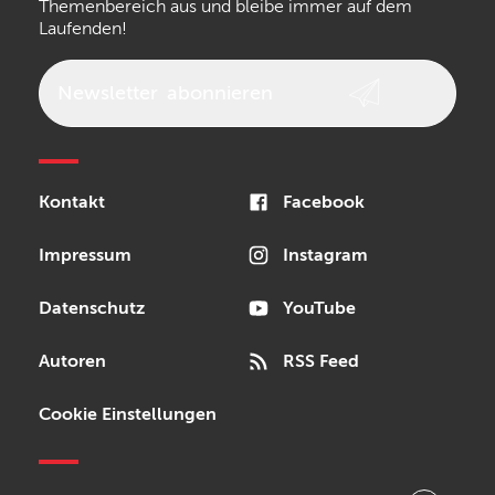
Themenbereich aus und bleibe immer auf dem
Laufenden!
beyerdynamic
AKG
DW
Vox
AKAI Professional
PRS
Newsletter
abonnieren
Audio-Technica
Presonus
Reloop
Rode
MXR
Kontakt
Facebook
Steinberg
Sonor
Blackstar
Impressum
Instagram
Datenschutz
YouTube
Autoren
RSS Feed
Cookie Einstellungen