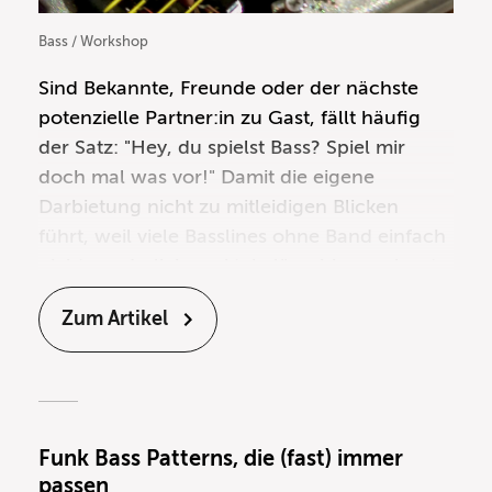
Bass / Workshop
Sind Bekannte, Freunde oder der nächste
potenzielle Partner:in zu Gast, fällt häufig
der Satz: "Hey, du spielst Bass? Spiel mir
doch mal was vor!" Damit die eigene
Darbietung nicht zu mitleidigen Blicken
führt, weil viele Basslines ohne Band einfach
nicht sonderlich spektakulär wirken, erlernt
ihr in diesem Bass-Workshop 20 bekannte
Zum Artikel
Bassgrooves aus dem Genre "Funk & Soul".
Mit diesen berühmten Bassgrooves löst ihr
garantiert sogar bei "Nicht-Musikern" einen
Aha-Effekt aus! Und: Beim nächsten
Aushilfsgig bei einer entsprechenden Top40-
Funk Bass Patterns, die (fast) immer
oder Coverband könnt ihr sie ganz sicher
passen