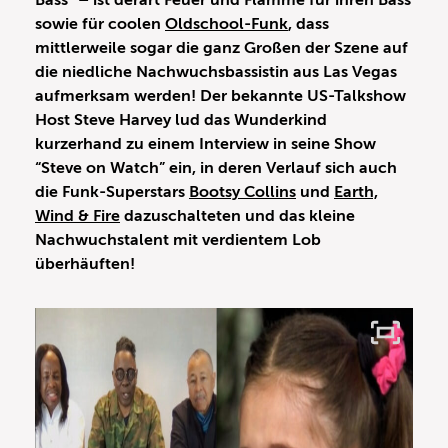
Bass” – ist derart Feuer und Flamme für ihren Bass
sowie für coolen
Oldschool-Funk
, dass
mittlerweile sogar die ganz Großen der Szene auf
die niedliche Nachwuchsbassistin aus Las Vegas
aufmerksam werden! Der bekannte US-Talkshow
Host Steve Harvey lud das Wunderkind
kurzerhand zu einem Interview in seine Show
“Steve on Watch” ein, in deren Verlauf sich auch
die Funk-Superstars
Bootsy Collins
und
Earth,
Wind & Fire
dazuschalteten und das kleine
Nachwuchstalent mit verdientem Lob
überhäuften!