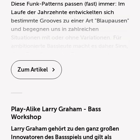
Diese Funk-Patterns passen (fast) immer: Im
Laufe der Jahrzehnte entwickelten sich
bestimmte Grooves zu
einer Art "Blaupausen"
und begegnen uns in zahlreichen
Situationen mit oder ohne Variationen. Für
ambitionierte Bassleute
macht es daher Sinn,
diese Bass-Patterns im Repertoire zu haben,
können sie doch bei jedem Jam, jeder
Zum Artikel
Session, oder beim Schreiben eigener Songs
hervorragend als Basis dienen. Zudem lassen
sich von diesem Startpunkt aus später
wesentlich leichter eigene Grooves
entwickeln.
Play-Alike Larry Graham - Bass
Workshop
Larry Graham gehört zu den ganz großen
Innovatoren des Bassspiels und gilt als