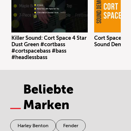
Zufällen!
Killer Sound: Cort Space 4 Star
Cort Space 4 S
Dust Green #cortbass
Sound Demo (n
#cortspacebass #bass
#headlessbass
Beliebte
Marken
Harley Benton
Fender