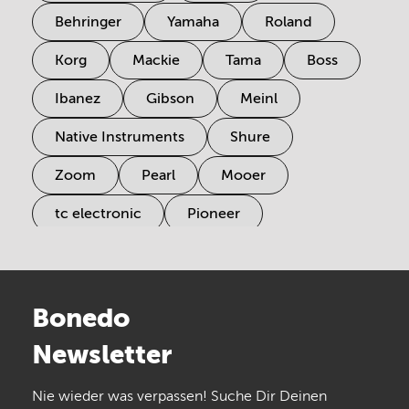
Behringer
Yamaha
Roland
Korg
Mackie
Tama
Boss
Ibanez
Gibson
Meinl
Native Instruments
Shure
Zoom
Pearl
Mooer
tc electronic
Pioneer
Electro Harmonix
Universal Audio
Stairville
Sennheiser
Millenium
Bonedo
Arturia
IK Multimedia
Newsletter
the t.bone
Thomann
Numark
Nie wieder was verpassen! Suche Dir Deinen
Walrus Audio
Epiphone