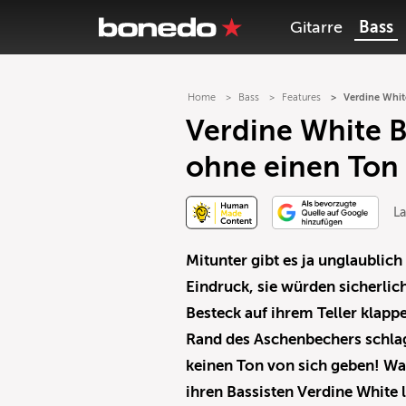
Gitarre
Bass
Home
Bass
Features
Verdine Whit
Verdine White B
ohne einen Ton 
L
Mitunter gibt es ja unglaublic
Eindruck, sie würden sicherli
Besteck auf ihrem Teller klapp
Rand des Aschenbechers schlag
keinen Ton von sich geben! W
ihren Bassisten Verdine White 