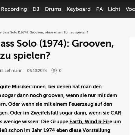
Recording
DJ
Drums
Keyboard
PA
Licht
Voc
e Bass Solo (1974): Grooven, ohne einen Ton zu spielen?
ass Solo (1974): Grooven,
zu spielen?
ars Lehmann
06.10.2023
0
h gute Musiker:innen, bei denen hat man den
ch sogar dann noch grooven, wenn sie nur mit dem
ern. Oder wenn sie mit einem Feuerzeug auf den
en. Oder im Zweifelsfall sogar dann, wenn sie GAR
as wenige wissen: Die Gruppe
Earth, Wind & Fir
e um
ließ schon im Jahr 1974 eben diese Vorstellung