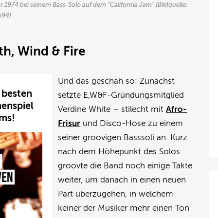
hr 1974 bei seinem Bass-Solo auf dem “California Jam” (Bildquelle:
p94)
th, Wind & Fire
Und das geschah so: Zunächst
 besten
setzte E,W&F-Gründungsmitglied
enspiel
Verdine White – stilecht mit
Afro-
ms!
Frisur
und Disco-Hose zu einem
seiner groovigen Basssoli an. Kurz
nach dem Höhepunkt des Solos
groovte die Band noch einige Takte
weiter, um danach in einen neuen
Part überzugehen, in welchem
keiner der Musiker mehr einen Ton