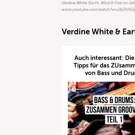
Verdine White (Earth, Wind & Fire) im Ja
www.youtube.com/watch?v=sJbZht9J
Verdine White & Ear
Auch interessant: Die
Tipps für das ZUsamm
von Bass und Dru