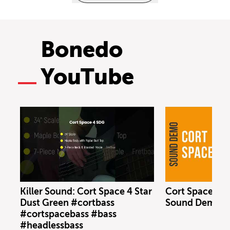
Bonedo
YouTube
Killer Sound: Cort Space 4 Star
Cort Space 4 S
Dust Green #cortbass
Sound Demo (n
#cortspacebass #bass
#headlessbass