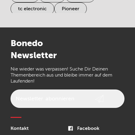
tc electronic
Pioneer
Electro Harmonix
Universal Audio
Stairville
Sennheiser
Millenium
Bonedo
Arturia
IK Multimedia
Newsletter
the t.bone
Thomann
Numark
Nie wieder was verpassen! Suche Dir Deinen
Walrus Audio
Epiphone
Themenbereich aus und bleibe immer auf dem
Laufenden!
beyerdynamic
AKG
DW
Vox
AKAI Professional
PRS
Newsletter
abonnieren
Audio-Technica
Presonus
Reloop
Rode
MXR
Kontakt
Facebook