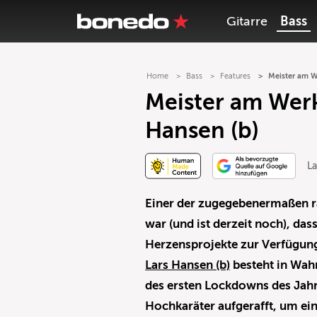
Gitarre
Bass
Home
Bass
Features
Meister am We
Meister am Werk:
Hansen (b)
L
Einer der zugegebenermaßen ra
war (und ist derzeit noch), das
Herzensprojekte zur Verfügun
Lars Hansen (b)
besteht in Wahr
des ersten Lockdowns des Jahr
Hochkaräter aufgerafft, um ein