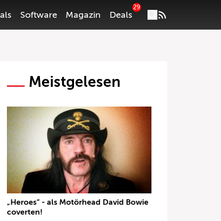
29
als
Software
Magazin
Deals
Meistgelesen
„Heroes“ - als Motörhead David Bowie
coverten!