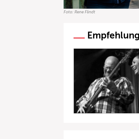
Foto: Rene Flindt
Empfehlun