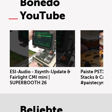
Bonedo
YouTube
ESI-Audio - Xsynth-Update &
Paiste PSTX N
Fairlight CMI mini |
Stacks & Crash
SUPERBOOTH 26
#paistecymbal
Beliebte