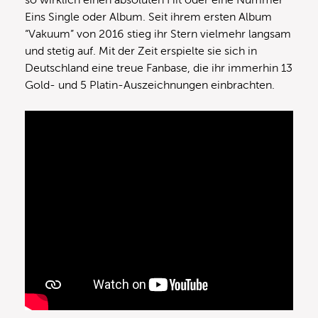
so wirklich einen absoluten Hit oder eine Nummer
Eins Single oder Album. Seit ihrem ersten Album
“Vakuum” von 2016 stieg ihr Stern vielmehr langsam
und stetig auf. Mit der Zeit erspielte sie sich in
Deutschland eine treue Fanbase, die ihr immerhin 13
Gold- und 5 Platin-Auszeichnungen einbrachten.