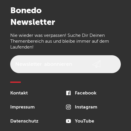
Stairville
Sennheiser
Millenium
Bonedo
Arturia
IK Multimedia
Newsletter
the t.bone
Thomann
Numark
Nie wieder was verpassen! Suche Dir Deinen
Walrus Audio
Epiphone
Themenbereich aus und bleibe immer auf dem
Laufenden!
beyerdynamic
AKG
DW
Vox
AKAI Professional
PRS
Newsletter
abonnieren
Audio-Technica
Presonus
Reloop
Rode
MXR
Kontakt
Facebook
Steinberg
Sonor
Blackstar
Impressum
Instagram
Datenschutz
YouTube