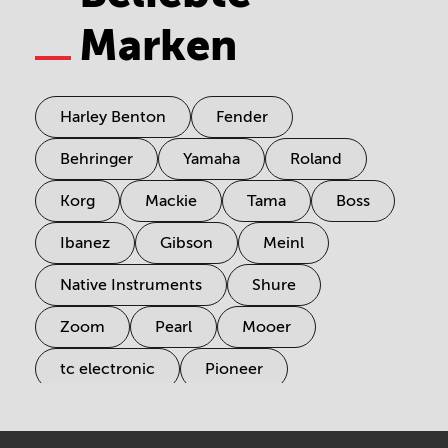
Marken
Harley Benton
Fender
Behringer
Yamaha
Roland
Korg
Mackie
Tama
Boss
Ibanez
Gibson
Meinl
Native Instruments
Shure
Zoom
Pearl
Mooer
tc electronic
Pioneer
Electro Harmonix
Universal Audio