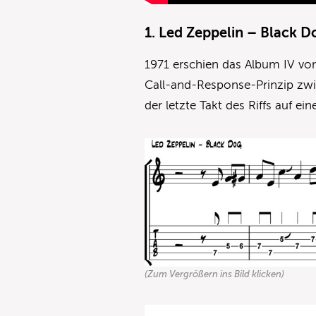
1. Led Zeppelin – Black D
1971 erschien das Album IV von
Call-and-Response-Prinzip zw
der letzte Takt des Riffs auf e
(Zum Vergrößern ins Bild klicken)