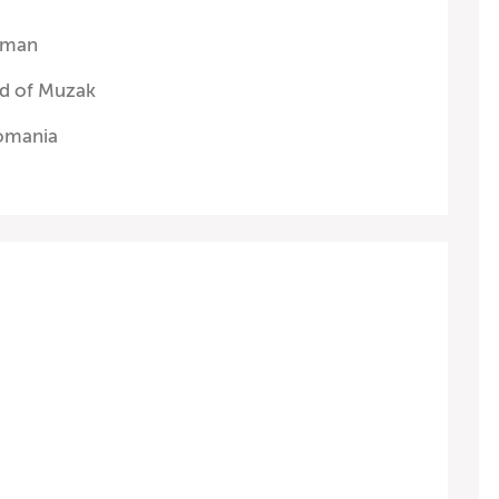
nman
nd of Muzak
omania