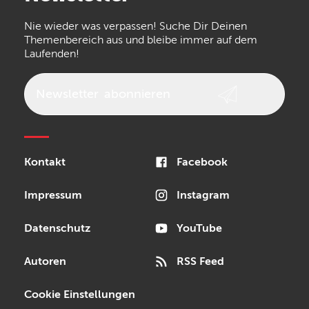
the t.bone
Thomann
Numark
Nie wieder was verpassen! Suche Dir Deinen
Walrus Audio
Epiphone
Themenbereich aus und bleibe immer auf dem
Laufenden!
beyerdynamic
AKG
DW
Vox
AKAI Professional
PRS
Newsletter
abonnieren
Audio-Technica
Presonus
Reloop
Rode
MXR
Kontakt
Facebook
Steinberg
Sonor
Blackstar
Impressum
Instagram
Datenschutz
YouTube
Autoren
RSS Feed
Cookie Einstellungen