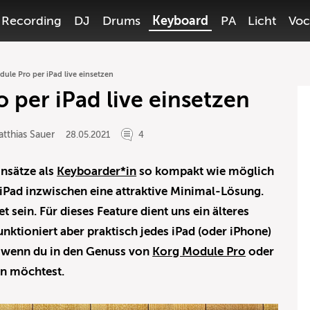
Recording
DJ
Drums
Keyboard
PA
Licht
Voc
ule Pro per iPad live einsetzen
 per iPad live einsetzen
tthias Sauer
28.05.2021
4
insätze als
Keyboarder*in
so kompakt wie möglich
 iPad inzwischen eine attraktive Minimal-Lösung.
t sein. Für dieses Feature dient uns ein älteres
unktioniert aber praktisch jedes iPad (oder iPhone)
, wenn du in den Genuss von
Korg Module Pro
oder
 möchtest.