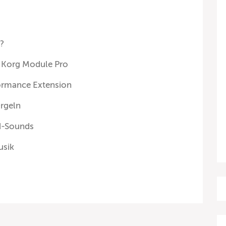
?
p Korg Module Pro
ormance Extension
Orgeln
d-Sounds
usik