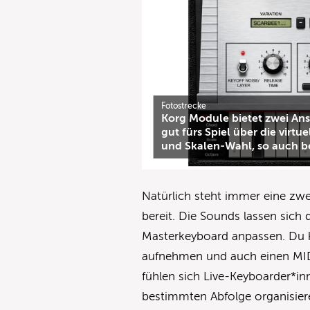
Fotostrecke
Korg Module bietet zwei Ansi
gut fürs Spiel über die virt
und Skalen-Wahl, so auch b
(Screenshot: Matthias Sauer
Natürlich steht immer eine zw
bereit. Die Sounds lassen sich
Masterkeyboard anpassen. Du k
aufnehmen und auch einen MIDI
fühlen sich Live-Keyboarder*in
bestimmten Abfolge organisiere