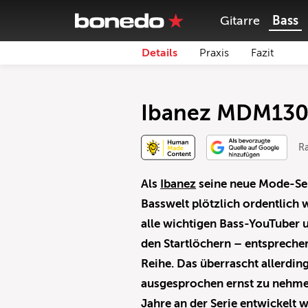
Gitarre
Bass
Details
Praxis
Fazit
Ibanez MDM130
Ra
Als
Ibanez
seine neue Mode-Ser
Basswelt plötzlich ordentlich w
alle wichtigen Bass-YouTuber u
den Startlöchern – entsprech
Reihe. Das überrascht allerdin
ausgesprochen ernst zu nehmen
Jahre an der Serie entwickelt 