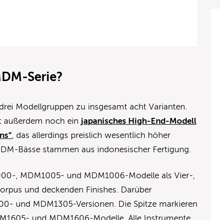
 MDM-Serie?
 drei Modellgruppen zu insgesamt acht Varianten.
tzt außerdem noch ein
japanisches High-End-Modell
ns“
, das allerdings preislich wesentlich höher
n MDM-Bässe stammen aus indonesischer Fertigung.
1000-, MDM1005- und MDM1006-Modelle als Vier-,
ekorpus und deckenden Finishes. Darüber
300- und MDM1305-Versionen. Die Spitze markieren
DM1605- und MDM1606-Modelle. Alle Instrumente