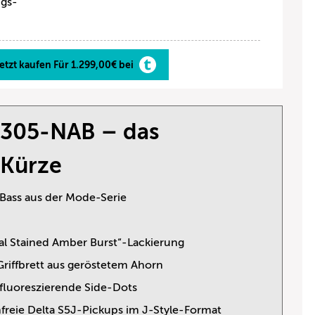
ngs-
etzt kaufen Für 1.299,00€ bei
305-NAB – das
 Kürze
z Bass aus der Mode-Serie
al Stained Amber Burst“-Lackierung
Griffbrett aus geröstetem Ahorn
fluoreszierende Side-Dots
reie Delta S5J-Pickups im J-Style-Format