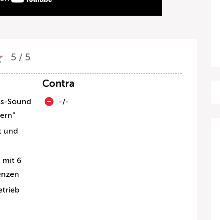
5 / 5
Contra
ss-Sound
-/-
dern“
t und
 mit 6
enzen
etrieb