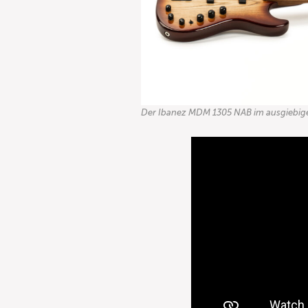
Der Ibanez MDM 1305 NAB im ausgiebig