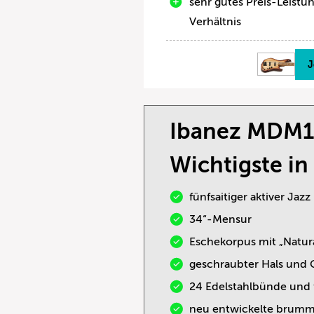
sehr gutes Preis-Leistu
Verhältnis
J
Ibanez MDM1
Wichtigste in
fünfsaitiger aktiver Jaz
34“-Mensur
Eschekorpus mit „Natur
geschraubter Hals und 
24 Edelstahlbünde und 
neu entwickelte brummf