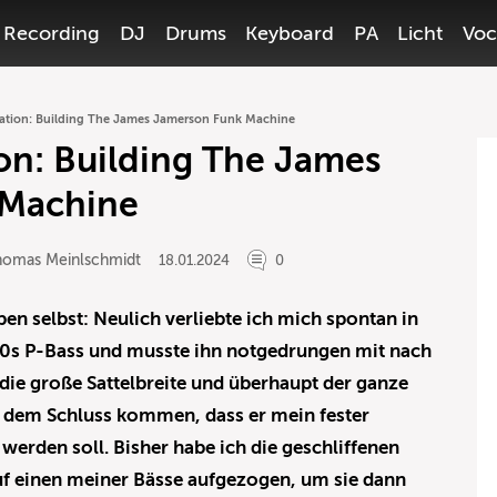
Recording
DJ
Drums
Keyboard
PA
Licht
Voc
ation: Building The James Jamerson Funk Machine
on: Building The James
 Machine
homas Meinlschmidt
18.01.2024
0
ben selbst: Neulich verliebte ich mich spontan in
 50s P-Bass und musste ihn notgedrungen mit nach
die große Sattelbreite und überhaupt der ganze
u dem Schluss kommen, dass er mein fester
werden soll. Bisher habe ich die geschliffenen
uf einen meiner Bässe aufgezogen, um sie dann