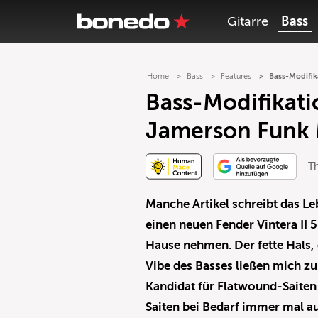
Gitarre
Bass
Home
Bass
Features
Bass-Modifik
Bass-Modifikati
Jamerson Funk
T
Manche Artikel schreibt das Le
einen neuen Fender Vintera II
Hause nehmen. Der fette Hals, 
Vibe des Basses ließen mich z
Kandidat für Flatwound-Saiten 
Saiten bei Bedarf immer mal a