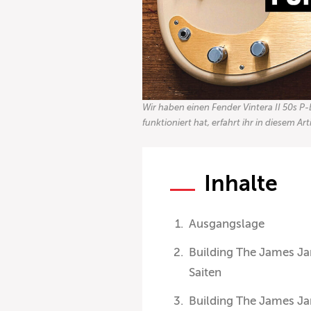
Wir haben einen Fender Vintera II 50s 
funktioniert hat, erfahrt ihr in diesem Art
Inhalte
Ausgangslage
Building The James J
Saiten
Building The James Ja