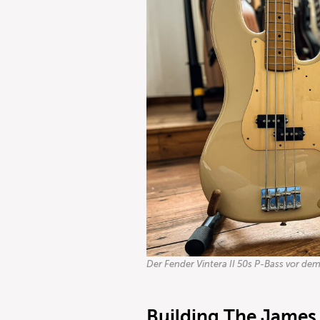
Der Fender Vintera II 50s P-Bass vor d
Building The James