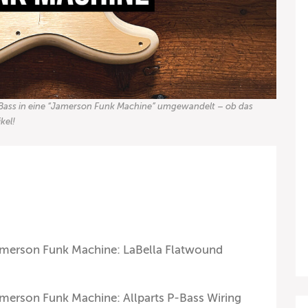
P-Bass in eine “Jamerson Funk Machine” umgewandelt – ob das
ikel!
amerson Funk Machine: LaBella Flatwound
merson Funk Machine: Allparts P-Bass Wiring