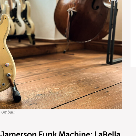
em Umbau.
 Jamerson Funk Machine: LaBella