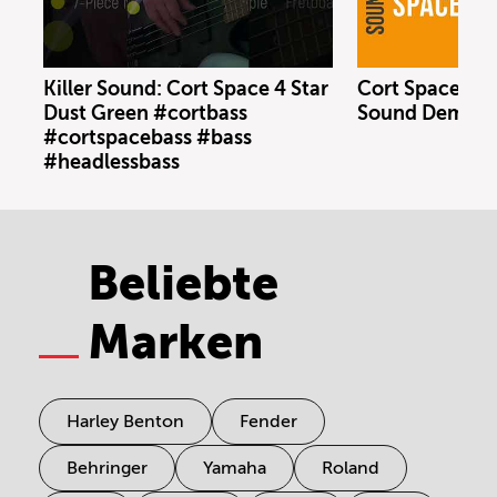
Killer Sound: Cort Space 4 Star
Cort Space 4 S
Dust Green #cortbass
Sound Demo (n
#cortspacebass #bass
#headlessbass
Beliebte
Marken
Harley Benton
Fender
Behringer
Yamaha
Roland