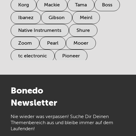
Korg
Mackie
Tama
Boss
Ibanez
Gibson
Meinl
Native Instruments
Shure
Zoom
Pearl
Mooer
tc electronic
Pioneer
Electro Harmonix
Universal Audio
Stairville
Sennheiser
Millenium
Bonedo
Arturia
IK Multimedia
Newsletter
the t.bone
Thomann
Numark
Nie wieder was verpassen! Suche Dir Deinen
Walrus Audio
Epiphone
Themenbereich aus und bleibe immer auf dem
Laufenden!
beyerdynamic
AKG
DW