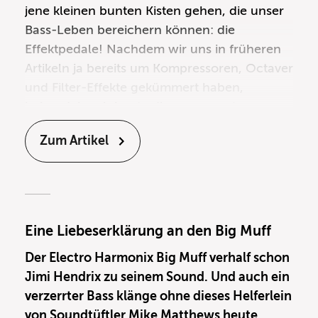
jene kleinen bunten Kisten gehen, die unser
Bass-Leben bereichern können: die
Effektpedale
! Nachdem wir uns in früheren
Artikeln ja bereits um
Kompressoren
,
Octaver
und
Filter-Effekte
gekümmert haben,
behandeln wir heute die sogenannten
Modulationseffekte für E-Bass. Zu den
Zum Artikel
Modulationseffekten für Bass zählen im
Wesentlichen Chorus, Flanger und Phaser.
Was genau man unter diesen Effekten
versteht und wie man sie am besten einsetzt,
wollen wir heute herausfinden!
Eine Liebeserklärung an den Big Muff
Der Electro Harmonix Big Muff verhalf schon
Jimi Hendrix zu seinem Sound. Und auch ein
verzerrter Bass klänge ohne dieses Helferlein
von Soundtüftler Mike Matthews heute