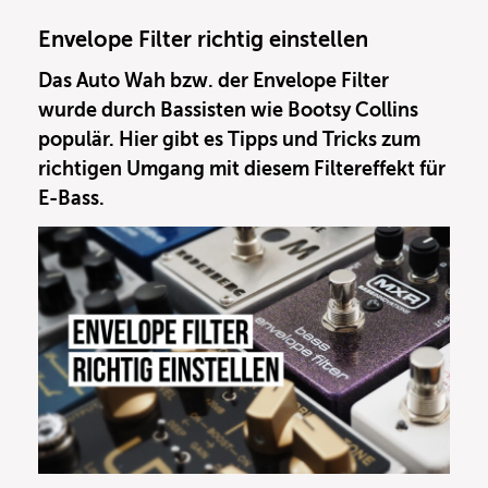
besitzen, aber oftmals gar nicht so genau
Envelope Filter richtig einstellen
wissen, wie diese arbeiten und wie man sie
Das Auto Wah bzw. der Envelope Filter
sinnvoll einstellen kann. Viel Potenzial, für
wurde durch Bassisten wie Bootsy Collins
das man eine Menge Geld bezahlt hat, bleibt
populär. Hier gibt es Tipps und Tricks zum
auf diese Weise leider auf der Strecke!
richtigen Umgang mit diesem Filtereffekt für
Warum sich dennoch der eine oder andere
E-Bass.
Euro für ein Bass-Kompressor-Pedal lohnt
und wie man dieses richtig einstellen kann,
möchte ich euch daher heute näherbringen.