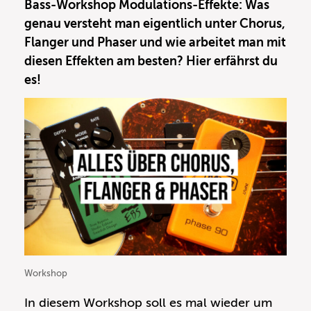
Bass-Workshop Modulations-Effekte: Was
sogenannte Auto Wah, auch Envelope Filter
genau versteht man eigentlich unter Chorus,
genannt. Dieser Sound wurde unter
Flanger und Phaser und wie arbeitet man mit
anderem durch
Funklegende Bootsy Collins
diesen Effekten am besten? Hier erfährst du
sehr populär und ist bis heute einer der
es!
beliebtesten Effekte für E-Bass. Er findet aber
nicht nur im Funk Verwendung, sondern ist
auch in rockigen Gefilden sehr beliebt -
unter anderem, weil er ein guter Kumpel des
Bass-Verzerrers
ist ...
Workshop
In diesem Workshop soll es mal wieder um