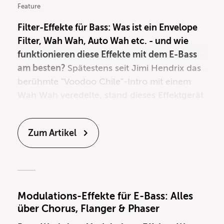
Feature
Filter-Effekte für Bass: Was ist ein Envelope
Filter, Wah Wah, Auto Wah etc. - und wie
funktionieren diese Effekte mit dem
E-Bass
am besten?
Spätestens seit Jimi Hendrix das
berühmte "Voodoo Chile"-Intro mit einem
Wah Wah veredelte, stand dieses
Effektgerät
hoch oben auf dem Wunschzettel eines
jeden Gitarristen. Aber auch in der Bassszene
Zum Artikel
war man fasziniert von diesem speziellen
"Quäken". Der große Durchbruch im
Bassbereich fand allerdings erst statt, als es
vom Wah Wah (auch: Wahwah oder Wah-
Wah) eine Version gab, die nicht mehr mit
Modulations-Effekte für E-Bass: Alles
dem Fuß, sondern automatisch durch die
über Chorus, Flanger & Phaser
Dynamik des Spielers gesteuert wurde ‑ das