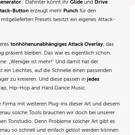
generator
. Dahinter könnt ihr
Glide
und
Drive
ttack-Button
erzeugt mehr
Punch
für den
mitgelieferten Presets besitzt ein eigenes Attack-
teres
tonhöhenunabhängiges Attack Overlay
, das
g präsent bleiben. Das war es eigentlich schon.
ne: „Weniger ist mehr!“ Und damit hat der
ist ein Leichtes, auf die Schnelle einen passenden
ger zu kreieren. Und diese passen in
jedes
Trap, Hip-Hop and Hard Dance Music.
e Firma mit weiteren Plug-ins dieser Art und diesem
nau solche Tools brauchen wir doch bei unserer
hen Tonstudio. Denn Probleme solcher Art gibt es
genau so schnell und einfach gelöst werden können.