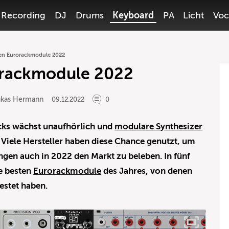
Recording
DJ
Drums
Keyboard
PA
Licht
Voc
ten Eurorackmodule 2022
orackmodule 2022
ukas Hermann
09.12.2022
0
ks wächst unaufhörlich und
modulare Synthesizer
. Viele Hersteller haben diese Chance genutzt, um
en auch in 2022 den Markt zu beleben. In fünf
ie besten
Eurorackmodule
des Jahres, von denen
estet haben.