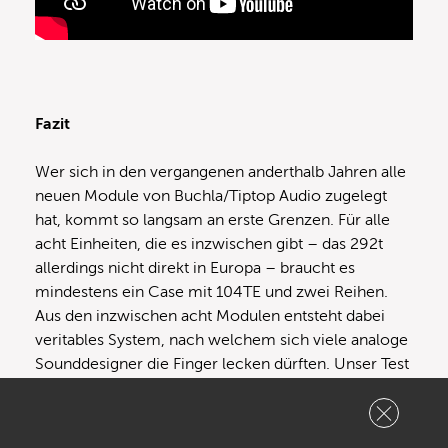
Fazit
Wer sich in den vergangenen anderthalb Jahren alle
neuen Module von Buchla/Tiptop Audio zugelegt
hat, kommt so langsam an erste Grenzen. Für alle
acht Einheiten, die es inzwischen gibt – das 292t
allerdings nicht direkt in Europa – braucht es
mindestens ein Case mit 104TE und zwei Reihen.
Aus den inzwischen acht Modulen entsteht dabei
veritables System, nach welchem sich viele analoge
Sounddesigner die Finger lecken dürften. Unser Test
der beiden Neuzugänge hat gezeigt, dass die Tiptop
Audio 296t und 207t Module zu diesem
Begeisterungsfaktor enorm viel beitragen. Die