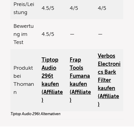
Preis/Lei
4.5/5
4/5
4/5
stung
Bewertu
ng im
4.5/5
—
—
Test
Verbos
Tiptop
Frap
Electroni
Produkt
Audio
Tools
cs Bark
bei
296t
Fumana
Filter
Thoman
kaufen
kaufen
kaufen
n
(Affiliate
(Affiliate
(Affiliate
)
)
)
Tiptop Audio 296t Alternativen