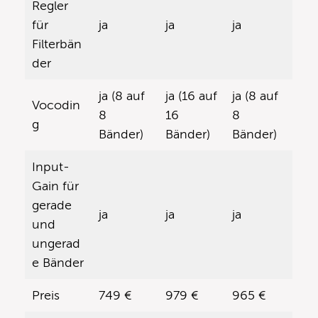
Regler
für
ja
ja
ja
Filterbän
der
ja (8 auf
ja (16 auf
ja (8 auf
Vocodin
8
16
8
g
Bänder)
Bänder)
Bänder)
Input-
Gain für
gerade
ja
ja
ja
und
ungerad
e Bänder
Preis
749 €
979 €
965 €