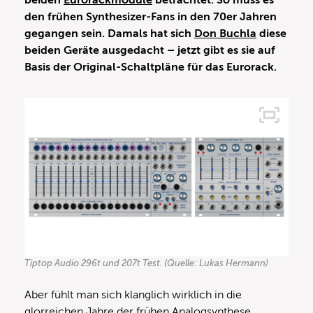
beiden
Eurorackmodule
betrachtet. So muss es
den frühen Synthesizer-Fans in den 70er Jahren
gegangen sein. Damals hat sich
Don Buchla
diese
beiden Geräte ausgedacht – jetzt gibt es sie auf
Basis der Original-Schaltpläne für das Eurorack.
Tiptop Audio 296t und 207t Test. (Quelle: Lukas Hermann)
Aber fühlt man sich klanglich wirklich in die
glorreichen Jahre der frühen Analogsynthese