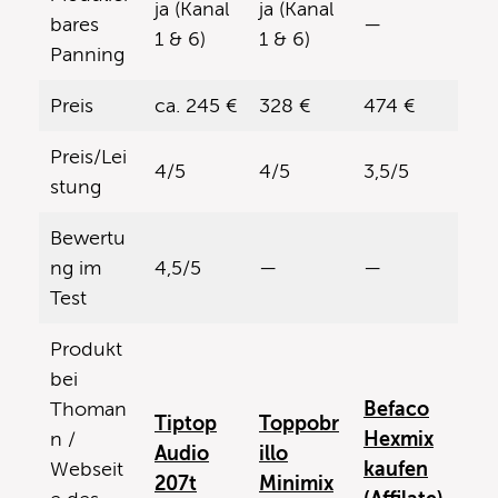
ja (Kanal
ja (Kanal
bares
—
1 & 6)
1 & 6)
Panning
Preis
ca. 245 €
328 €
474 €
Preis/Lei
4/5
4/5
3,5/5
stung
Bewertu
ng im
4,5/5
—
—
Test
Produkt
bei
Thoman
Befaco
Tiptop
Toppobr
n /
Hexmix
Audio
illo
Webseit
kaufen
207t
Minimix