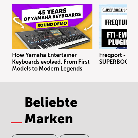
How Yamaha Entertainer
Freqport - FT1
Keyboards evolved: From First
SUPERBOOTH 
Models to Modern Legends
Beliebte
Marken