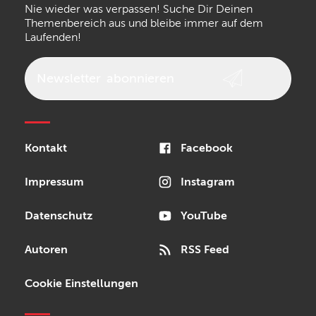
Nie wieder was verpassen! Suche Dir Deinen
Walrus Audio
Epiphone
Themenbereich aus und bleibe immer auf dem
Laufenden!
beyerdynamic
AKG
DW
Vox
AKAI Professional
PRS
Newsletter
abonnieren
Audio-Technica
Presonus
Reloop
Rode
MXR
Kontakt
Facebook
Steinberg
Sonor
Blackstar
Impressum
Instagram
Datenschutz
YouTube
Autoren
RSS Feed
Cookie Einstellungen