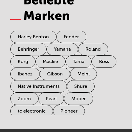
Beliebte
Marken
Harley Benton
Fender
Behringer
Yamaha
Roland
Korg
Mackie
Tama
Boss
Ibanez
Gibson
Meinl
Native Instruments
Shure
Zoom
Pearl
Mooer
tc electronic
Pioneer
Electro Harmonix
Universal Audio