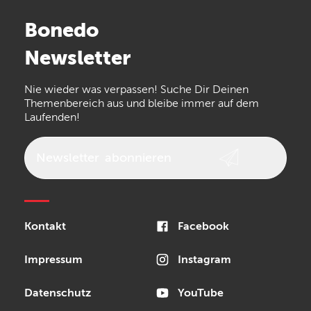
Stairville
Sennheiser
Millenium
Bonedo
Arturia
IK Multimedia
Newsletter
the t.bone
Thomann
Numark
Nie wieder was verpassen! Suche Dir Deinen
Walrus Audio
Epiphone
Themenbereich aus und bleibe immer auf dem
Laufenden!
beyerdynamic
AKG
DW
Vox
AKAI Professional
PRS
Newsletter
abonnieren
Audio-Technica
Presonus
Reloop
Rode
MXR
Kontakt
Facebook
Steinberg
Sonor
Blackstar
Impressum
Instagram
Datenschutz
YouTube