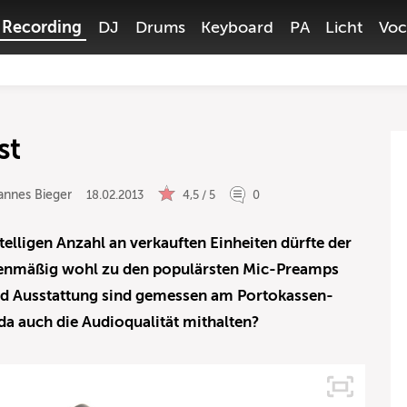
Recording
DJ
Drums
Keyboard
PA
Licht
Voc
st
annes Bieger
18.02.2013
4,5 / 5
0
telligen Anzahl an verkauften Einheiten dürfte der
genmäßig wohl zu den populärsten Mic-Preamps
 und Ausstattung sind gemessen am Portokassen-
da auch die Audioqualität mithalten?