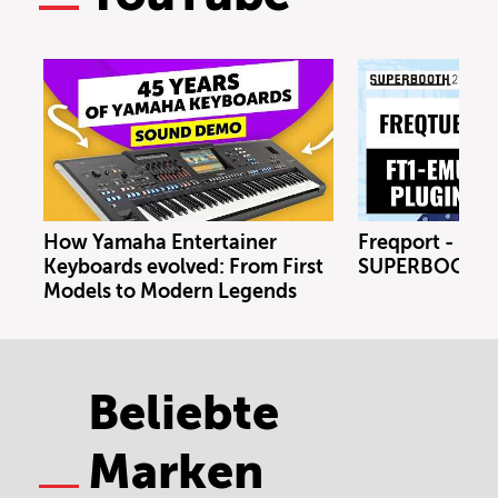
How Yamaha Entertainer
Freqport - FT1
Keyboards evolved: From First
SUPERBOOTH 
Models to Modern Legends
Beliebte
Marken