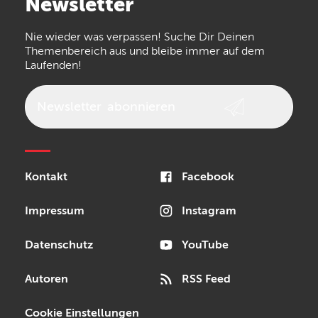
Newsletter
the t.bone
Thomann
Numark
Nie wieder was verpassen! Suche Dir Deinen
Walrus Audio
Epiphone
Themenbereich aus und bleibe immer auf dem
Laufenden!
beyerdynamic
AKG
DW
Vox
AKAI Professional
PRS
Newsletter
abonnieren
Audio-Technica
Presonus
Reloop
Rode
MXR
Kontakt
Facebook
Steinberg
Sonor
Blackstar
Impressum
Instagram
Datenschutz
YouTube
Autoren
RSS Feed
Cookie Einstellungen