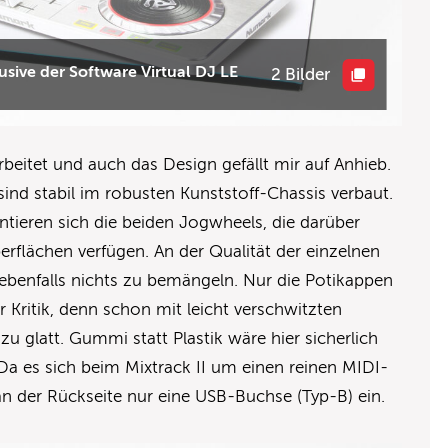
usive der Software Virtual DJ LE
2 Bilder
arbeitet und auch das Design gefällt mir auf Anhieb.
ind stabil im robusten Kunststoff-Chassis verbaut.
tieren sich die beiden Jogwheels, die darüber
berflächen verfügen. An der Qualität der einzelnen
 ebenfalls nichts zu bemängeln. Nur die Potikappen
 Kritik, denn schon mit leicht verschwitzten
zu glatt. Gummi statt Plastik wäre hier sicherlich
Da es sich beim Mixtrack II um einen reinen MIDI-
 an der Rückseite nur eine USB-Buchse (Typ-B) ein.