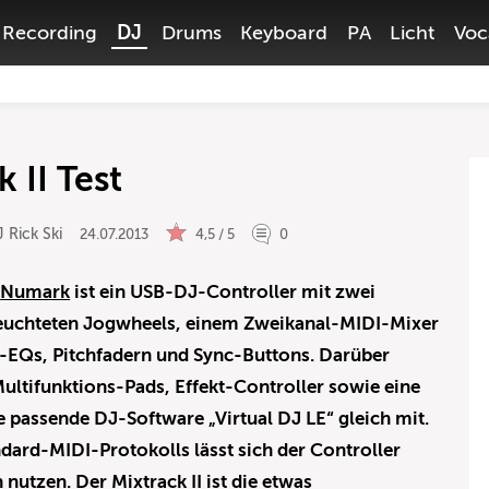
Recording
DJ
Drums
Keyboard
PA
Licht
Voc
 II Test
 Rick Ski
24.07.2013
4,5 / 5
0
e
Numark
ist ein USB-DJ-Controller mit zwei
euchteten Jogwheels, einem Zweikanal-MIDI-Mixer
d-EQs, Pitchfadern und Sync-Buttons. Darüber
Multifunktions-Pads, Effekt-Controller sowie eine
 passende DJ-Software „Virtual DJ LE“ gleich mit.
ard-MIDI-Protokolls lässt sich der Controller
utzen. Der Mixtrack II ist die etwas