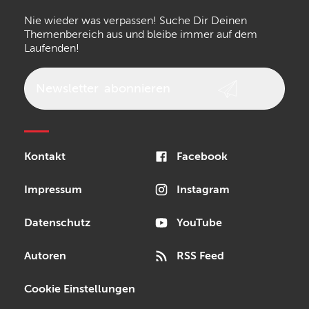
Nie wieder was verpassen! Suche Dir Deinen
Walrus Audio
Epiphone
Themenbereich aus und bleibe immer auf dem
Laufenden!
beyerdynamic
AKG
DW
Vox
AKAI Professional
PRS
Newsletter
abonnieren
Audio-Technica
Presonus
Reloop
Rode
MXR
Kontakt
Facebook
Steinberg
Sonor
Blackstar
Impressum
Instagram
Datenschutz
YouTube
Autoren
RSS Feed
Cookie Einstellungen