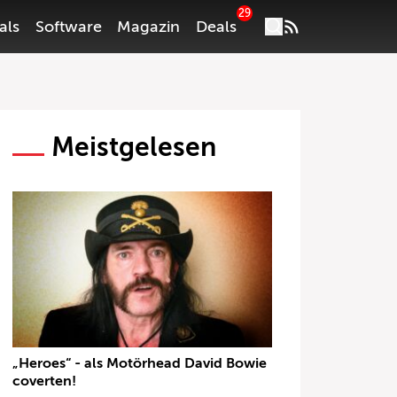
29
als
Software
Magazin
Deals
Meistgelesen
„Heroes“ - als Motörhead David Bowie
coverten!