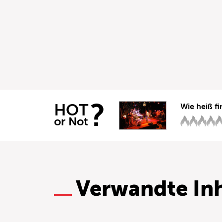
?
HOT
Wie heiß fi
or Not
Verwandte Inh