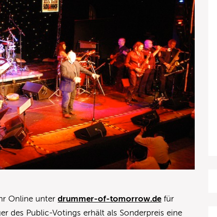
hr Online unter
drummer-of-tomorrow.de
für
er des Public-Votings erhält als Sonderpreis eine