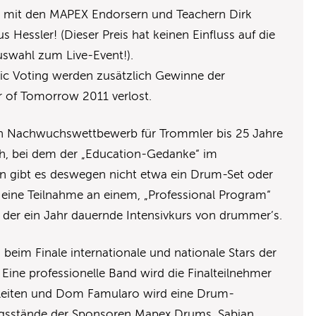
e mit den MAPEX Endorsern und Teachern Dirk
 Hessler! (Dieser Preis hat keinen Einfluss auf die
uswahl zum Live-Event!).
lic Voting werden zusätzlich Gewinne der
of Tomorrow 2011 verlost.
n Nachwuchswettbewerb für Trommler bis 25 Jahre
h, bei dem der „Education-Gedanke“ im
n gibt es deswegen nicht etwa ein Drum-Set oder
 eine Teilnahme an einem, „Professional Program“
der ein Jahr dauernde Intensivkurs von drummer’s.
eim Finale internationale und nationale Stars der
ine professionelle Band wird die Finalteilnehmer
gleiten und Dom Famularo wird eine Drum-
ungsstände der Sponsoren Mapex Drums, Sabian