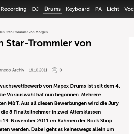
Recording
DJ
Drums
Keyboard
PA
Licht
Voc
den Star-Trommler von Morgen
n Star-Trommler von
onedo Archiv
18.10.2011
0
hwuchswettbewerb von Mapex Drums ist seit dem 4.
die Vorauswahl hat nun begonnen. Mehrere
en M&T. Aus all diesen Bewerbungen wird die Jury
ie 8 Finalteilnehmer in zwei Altersklassen
en 19. November 2011 im Rahmen der Rock Shop
eten werden. Dabei geht es keineswegs allein um