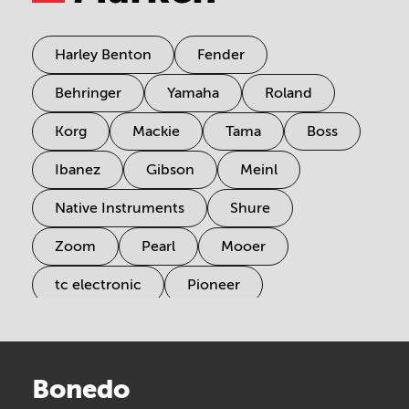
Harley Benton
Fender
Behringer
Yamaha
Roland
Korg
Mackie
Tama
Boss
Ibanez
Gibson
Meinl
Native Instruments
Shure
Zoom
Pearl
Mooer
tc electronic
Pioneer
Electro Harmonix
Universal Audio
Stairville
Sennheiser
Millenium
Bonedo
Arturia
IK Multimedia