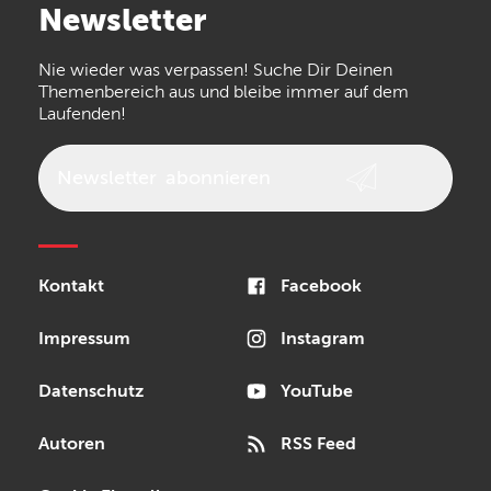
Newsletter
the t.bone
Thomann
Numark
Nie wieder was verpassen! Suche Dir Deinen
Walrus Audio
Epiphone
Themenbereich aus und bleibe immer auf dem
Laufenden!
beyerdynamic
AKG
DW
Vox
AKAI Professional
PRS
Newsletter
abonnieren
Audio-Technica
Presonus
Reloop
Rode
MXR
Kontakt
Facebook
Steinberg
Sonor
Blackstar
Impressum
Instagram
Datenschutz
YouTube
Autoren
RSS Feed