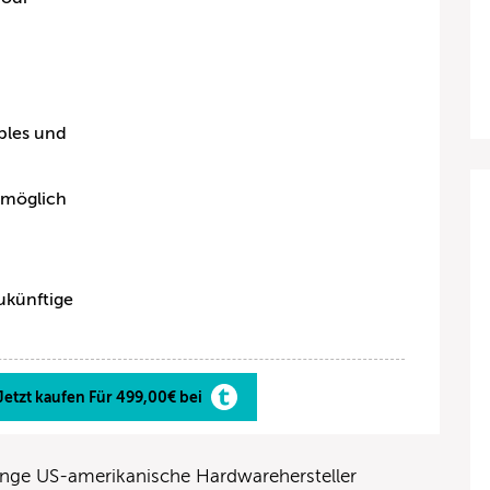
ples und
 möglich
ukünftige
Jetzt kaufen Für 499,00€ bei
junge US-amerikanische Hardwarehersteller