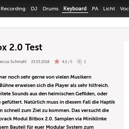
Recording
DJ
Drums
Keyboard
PA
Licht
Voc
x 2.0 Test
arcus Schmahl
23.03.2018
4,5 / 5
1
r noch sehr gerne von vielen Musikern
Bühne erweisen sich die Player als sehr hilfreich.
eitete Sounds aus den heimischen Gefilden, oder
gefüttert. Natürlich muss in diesem Fall die Haptik
m schnell zum Ziel zu kommen. Das versucht die
rack Modul Bitbox 2.0. Samplen via Miniklinke
sem Bauteil für euer Modular System zum