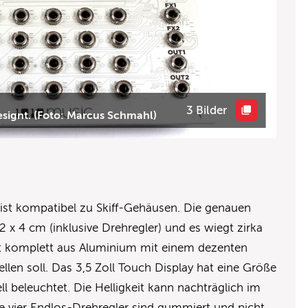
3 Bilder
designt. (Foto: Marcus Schmahl)
ist kompatibel zu Skiff-Gehäusen. Die genauen
,2 x 4 cm (inklusive Drehregler) und es wiegt zirka
st komplett aus Aluminium mit einem dezenten
ellen soll. Das 3,5 Zoll Touch Display hat eine Größe
ll beleuchtet. Die Helligkeit kann nachträglich im
e vier Endlos-Drehregler sind gummiert und nicht