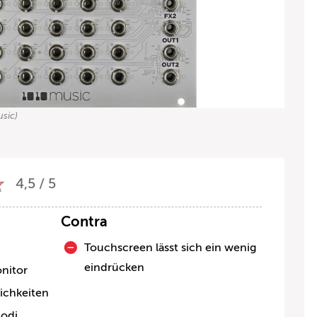
usic)
4,5 / 5
Contra
Touchscreen lässt sich ein wenig
eindrücken
nitor
ichkeiten
odi