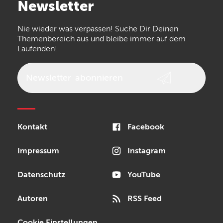
Newsletter
the t.bone
Thomann
Numark
Nie wieder was verpassen! Suche Dir Deinen
Walrus Audio
Epiphone
Themenbereich aus und bleibe immer auf dem
Laufenden!
beyerdynamic
AKG
DW
Vox
AKAI Professional
PRS
Newsletter
abonnieren
Audio-Technica
Presonus
Reloop
Rode
MXR
Kontakt
Facebook
Steinberg
Sonor
Blackstar
Impressum
Instagram
Datenschutz
YouTube
Autoren
RSS Feed
Cookie Einstellungen