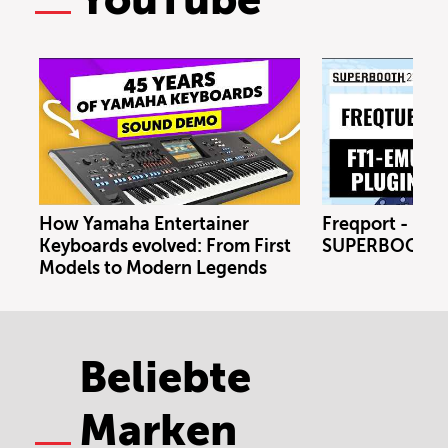
How Yamaha Entertainer
Freqport - FT1
Keyboards evolved: From First
SUPERBOOTH 
Models to Modern Legends
Beliebte
Marken