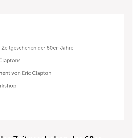
s Zeitgeschehen der 60er-Jahre
 Claptons
ment von Eric Clapton
orkshop