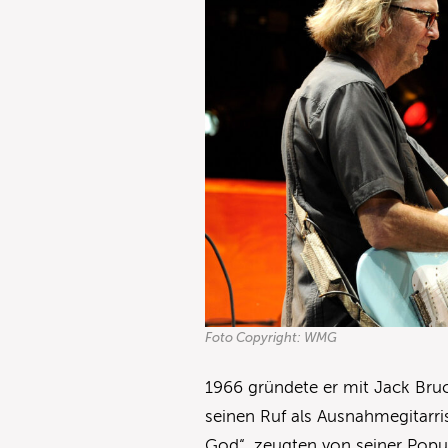
Foto Copyright: WMG
1966 gründete er mit Jack Bru
seinen Ruf als Ausnahmegitarrist
God“, zeugten von seiner Popu