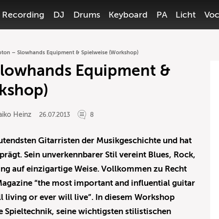
Recording
DJ
Drums
Keyboard
PA
Licht
Voc
apton – Slowhands Equipment & Spielweise (Workshop)
 Slowhands Equipment &
rkshop)
aiko Heinz
26.07.2013
8
utendsten Gitarristen der Musikgeschichte und hat
ägt. Sein unverkennbarer Stil vereint Blues, Rock,
ing auf einzigartige Weise. Vollkommen zu Recht
Magazine “the most important and influential guitar
ill living or ever will live”. In diesem Workshop
e Spieltechnik, seine wichtigsten stilistischen