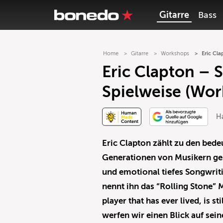
Gitarre
Bass
Home
Gitarre
Workshops
Eric Cl
Eric Clapton –
Spielweise (Wo
H
Eric Clapton zählt zu den bede
Generationen von Musikern gepr
und emotional tiefes Songwrit
nennt ihn das “Rolling Stone” 
player that has ever lived, is st
werfen wir einen Blick auf sein