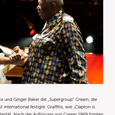
ce und Ginger Baker die „Supergroup“ Cream, die
 international festigte. Graffitis, wie „Clapton is
larität. Nach der Auflösung von Cream 1969 folgten