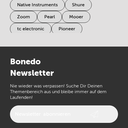
Native Instruments
Shure
Zoom
Pearl
Mooer
tc electronic
Pioneer
Electro Harmonix
Universal Audio
Stairville
Sennheiser
Millenium
Bonedo
Arturia
IK Multimedia
Newsletter
the t.bone
Thomann
Numark
Nie wieder was verpassen! Suche Dir Deinen
Walrus Audio
Epiphone
Themenbereich aus und bleibe immer auf dem
Laufenden!
beyerdynamic
AKG
DW
Vox
AKAI Professional
PRS
Newsletter
abonnieren
Audio-Technica
Presonus