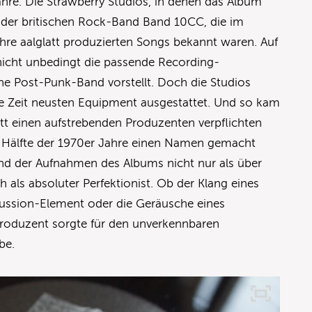
hre. Die Strawberry Studios, in denen das Album
er britischen Rock-Band Band 10CC, die im
ihre aalglatt produzierten Songs bekannt waren. Auf
 nicht unbedingt die passende Recording-
ne Post-Punk-Band vorstellt. Doch die Studios
e Zeit neusten Equipment ausgestattet. Und so kam
tt einen aufstrebenden Produzenten verpflichten
en Hälfte der 1970er Jahre einen Namen gemacht
end der Aufnahmen des Albums nicht nur als über
 als absoluter Perfektionist. Ob der Klang eines
cussion-Element oder die Geräusche eines
Produzent sorgte für den unverkennbaren
be.