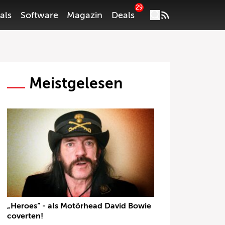
29
als
Software
Magazin
Deals
Meistgelesen
„Heroes“ - als Motörhead David Bowie
coverten!