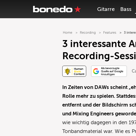
Gitarre
Bass
Home
Recording
Features
3 inter
3 interessante 
Recording-Sessi
Ca
In Zeiten von DAWs scheint „eh
Rolle mehr zu spielen. Stattde
entfernt und der Bildschirm s
und Mixing Engineers geworde
wie wichtig dagegen in den 19
Tonbandmaterial war. Wie es 