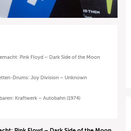
emacht: Pink Floyd – Dark Side of the Moon
iletten-Drums: Joy Division – Unknown
aren: Kraftwerk – Autobahn (1974)
cht: Pink Floyd – Dark Side of the Moon