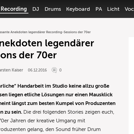
Recording
DJ
Drums
Keyboard
PA
Licht
Voc
essante Anekdoten legendärer Recording-Sessions der 70er
Anekdoten legendärer
ons der 70er
rsten Kaiser
06.12.2016
0
rliche“ Handarbeit im Studio keine allzu große
ssen liegen etliche Lösungen nur einen Mausklick
cheint längst zum besten Kumpel von Produzenten
n zu sein.
Die drei folgenden Stories zeigen euch,
70er Jahren der kreative Umgang mit
Produzenten gelang, den Sound früher Drum